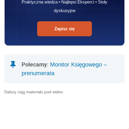
Praktyczna wiedza • Najlepsi Eksperci • Stoły
dyskusyjne
Zapisz się
Polecamy:
Monitor Księgowego –
prenumerata
Dalszy ciąg materiału pod wideo