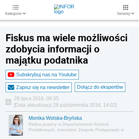
Kategorie
Serwisy
Fiskus ma wiele możliwości
zdobycia informacji o
majątku podatnika
Subskrybuj nas na Youtube
Dołącz do ekspertów
Zapisz się na newsletter
29 lipca 2016, 08:35
[Data aktualizacji 28 października 2016, 14:02]
Monika Wolska-Bryńska
Radca prawny w Departamencie Kontroli
Podatkowych, menedżer Zespołu Postępowań w
Kancelarii Prawno-Podatkowej Mariański Group