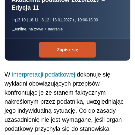
Edycja 11
13.10 | 18.11 | 8.12 | 13.01.2027 r., 10:00-15:00
online, na żywo + nagranie
Zapisz się
W
interpretacji podatkowej
dokonuje się
wykładni obowiązujących przepisów,
konfrontując je ze stanem faktycznym
nakreślonym przez podatnika, uwzględniając
jego indywidualną sytuację. Co do zasady
uzasadnienie nie jest wymagane, jeśli organ
podatkowy przychyla się do stanowiska