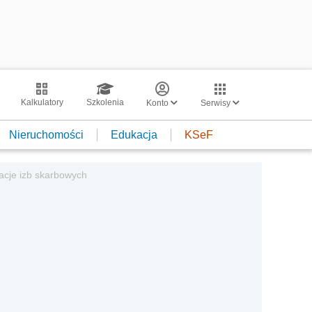
Kalkulatory
Szkolenia
Konto
Serwisy
Nieruchomości
Edukacja
KSeF
zacje izb skarbowych