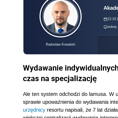
Akade
13.10 |
online
Radosław Kowalski
Wydawanie indywidualnych 
czas na specjalizację
Ale ten system odchodzi do lamusa. W u
sprawie upoważnienia do wydawania int
urzędnicy
resortu napisali, że 7 lat dzi
większej centralizacji wydawania interpr