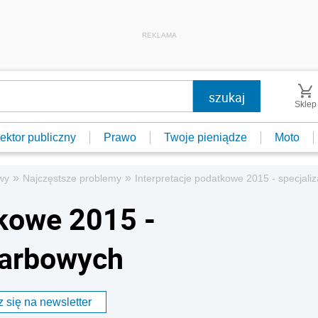
REKLAMA
Sklep
ektor publiczny
Prawo
Twoje pieniądze
Moto
»
»
wy
Najczęstsze problemy
Interpretacje podatkowe 2015 - specjali
tkowe 2015 -
skarbowych
 się na newsletter