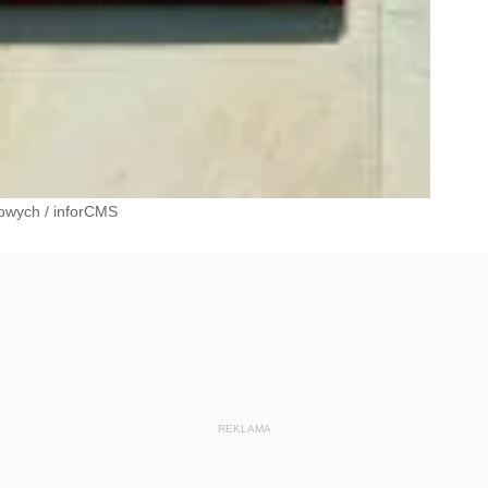
bowych
/
inforCMS