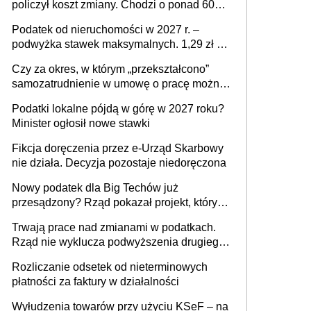
policzył koszt zmiany. Chodzi o ponad 60
mld zł
Podatek od nieruchomości w 2027 r. –
podwyżka stawek maksymalnych. 1,29 zł za
1 m2 mieszkania, 36,49 zł za 1 m2
Czy za okres, w którym „przekształcono”
budynków i lokali związanych z
samozatrudnienie w umowę o pracę można
prowadzeniem działalności gospodarczej
wystawić faktury korygujące? Rozwiązanie
Podatki lokalne pójdą w górę w 2027 roku?
umowy cywilnoprawnej jedynym
Minister ogłosił nowe stawki
racjonalnym wyjściem
Fikcja doręczenia przez e-Urząd Skarbowy
nie działa. Decyzja pozostaje niedoręczona
Nowy podatek dla Big Techów już
przesądzony? Rząd pokazał projekt, który
może zmienić zasady gry w Polsce
Trwają prace nad zmianami w podatkach.
Rząd nie wyklucza podwyższenia drugiego
progu PIT
Rozliczanie odsetek od nieterminowych
płatności za faktury w działalności
Wyłudzenia towarów przy użyciu KSeF – na