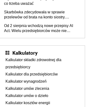
co trzeba uważać
Skarbówka zdecydowała w sprawie
przelewów od brata na konto siostry.
Pieniądze z emerytury mamy wyglądały jak
Od 2 sierpnia wchodzą nowe przepisy AI
darowizna, ale podatku jednak nie będzie
Act. Wielu przedsiębiorców może nie
wiedzieć, że dotyczą także ich
Kalkulatory
Kalkulator składki zdrowotnej dla
przedsiębiorcy
Kalkulator dla przedsiębiorców
Kalkulator wynagrodzeń
Kalkulator umów zlecenia
Kalkulator umów o dzieło
Kalkulator kosztów energii