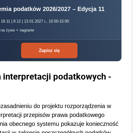
mia podatków 2026/2027 – Edycja 11
 18.11 | 8.12 | 13.01.2027 r., 10:00-15:00
, na żywo + nagranie
Zapisz się
interpretacji podatkowych -
zasadnieniu do projektu rozporządzenia w
erpretacji przepisów prawa podatkowego
ałania obecnego systemu pokazuje konieczność
etacji w zakresie poszczególnych podatków.