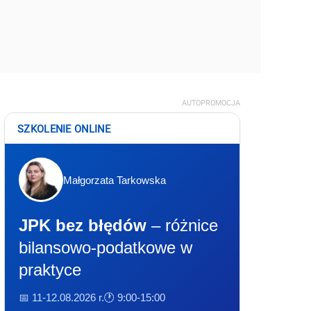
AUTOPROMOCJA
SZKOLENIE ONLINE
Małgorzata Tarkowska
JPK bez błędów
– różnice
bilansowo-podatkowe w
praktyce
📅 11-12.08.2026 r.
🕐 9:00-15:00