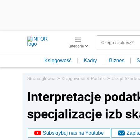
Kategorie
Księgowość
Kadry
Biznes
S
»
»
»
Strona główna
Księgowość
Podatki
Urząd Skarbo
Interpretacje poda
specjalizacje izb 
Subskrybuj nas na Youtube
Zapisz