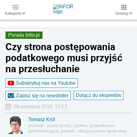
Kategorie
Serwisy
Porada Infor.pl
Czy strona postępowania
podatkowego musi przyjść
na przesłuchanie
Subskrybuj nas na Youtube
Dołącz do ekspertów
Zapisz się na newsletter
08 września 2010, 10:13
Tomasz Król
prawnik - prawo pracy, cywilne, gospodarcze,
administracyjne, podatki, ubezpieczenia społeczne,
sektor publiczny