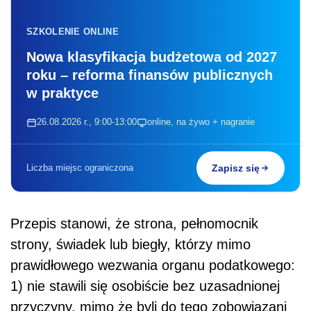
SZKOLENIE ONLINE
Nowa klasyfikacja budżetowa od 2027
roku – reforma finansów publicznych
w praktyce
26.08.2026 r., 9:00-13:00
online, na żywo + nagranie
Liczba miejsc ograniczona
Zapisz się
Przepis stanowi, że strona, pełnomocnik
strony, świadek lub biegły, którzy mimo
prawidłowego wezwania organu podatkowego:
1) nie stawili się osobiście bez uzasadnionej
przyczyny, mimo że byli do tego zobowiązani