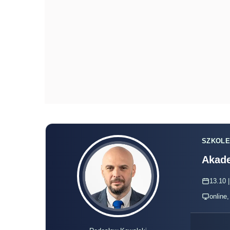
SZKOLE
Akade
13.10 |
online