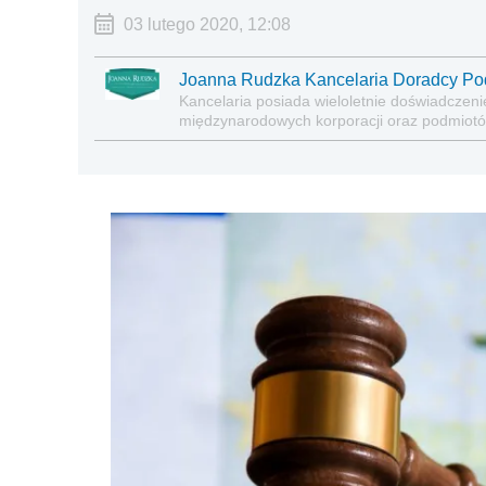
03 lutego 2020, 12:08
Joanna Rudzka Kancelaria Doradcy P
Kancelaria posiada wieloletnie doświadczeni
międzynarodowych korporacji oraz podmiotó