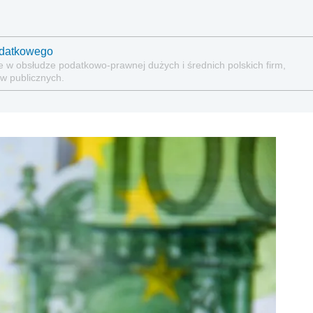
odatkowego
e w obsłudze podatkowo-prawnej dużych i średnich polskich firm,
w publicznych.