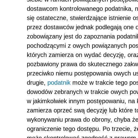
dostawcom kontrolowanego podatnika, na 
się ostateczne, stwierdzające istnienie
przez dostawców jednak podlegają one o
zobowiązany jest do zapoznania podatn
pochodzącymi z owych powiązanych post
których zamierza on wydać decyzję, or
pozbawiony prawa do skutecznego zakwe
przeciwko niemu postępowania owych usta
drugie,
podatnik
może w trakcie tego po
dowodów zebranych w trakcie owych pow
w jakimkolwiek innym postępowaniu, na
zamierza oprzeć swą decyzję lub które
wykonywaniu prawa do obrony, chyba że 
ograniczenie tego dostępu. Po trzecie, 
może skontrolować zgodność z prawem 