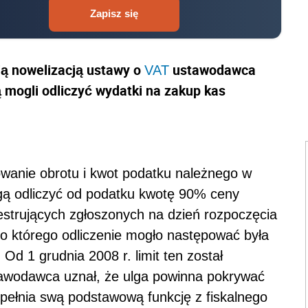
Zapisz się
ą nowelizacją ustawy o
ustawodawca
VAT
ą mogli odliczyć wydatki na zakup kas
owanie obrotu i kwot podatku należnego w
gą odliczyć od podatku kwotę 90% ceny
estrujących zgłoszonych na dzień rozpoczęcia
do którego odliczenie mogło następować była
d 1 grudnia 2008 r. limit ten został
tawodawca uznał, że ulga powinna pokrywać
spełnia swą podstawową funkcję z fiskalnego