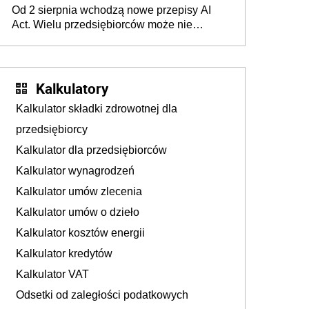
Od 2 sierpnia wchodzą nowe przepisy AI
darowizna, ale podatku jednak nie będzie
Act. Wielu przedsiębiorców może nie
wiedzieć, że dotyczą także ich
Kalkulatory
Kalkulator składki zdrowotnej dla
przedsiębiorcy
Kalkulator dla przedsiębiorców
Kalkulator wynagrodzeń
Kalkulator umów zlecenia
Kalkulator umów o dzieło
Kalkulator kosztów energii
Kalkulator kredytów
Kalkulator VAT
Odsetki od zaległości podatkowych