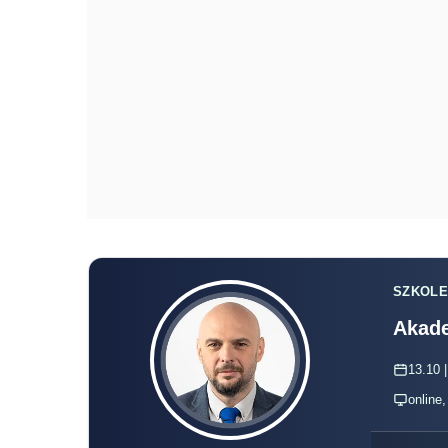
SZKOLE
Akade
13.10 |
online