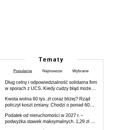
Tematy
Popularne
Najnowsze
Wybrane
Dług celny i odpowiedzialność solidarna firm
w sporach z UCS. Kiedy cudzy błąd może
stać się Twoim problemem
Kwota wolna 60 tys. zł coraz bliżej? Rząd
policzył koszt zmiany. Chodzi o ponad 60
mld zł
Podatek od nieruchomości w 2027 r. –
podwyżka stawek maksymalnych. 1,29 zł za
1 m2 mieszkania, 36,49 zł za 1 m2