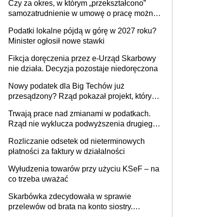
Czy za okres, w którym „przekształcono”
budynków i lokali związanych z
samozatrudnienie w umowę o pracę można
prowadzeniem działalności gospodarczej
wystawić faktury korygujące? Rozwiązanie
Podatki lokalne pójdą w górę w 2027 roku?
umowy cywilnoprawnej jedynym
Minister ogłosił nowe stawki
racjonalnym wyjściem
Fikcja doręczenia przez e-Urząd Skarbowy
nie działa. Decyzja pozostaje niedoręczona
Nowy podatek dla Big Techów już
przesądzony? Rząd pokazał projekt, który
może zmienić zasady gry w Polsce
Trwają prace nad zmianami w podatkach.
Rząd nie wyklucza podwyższenia drugiego
progu PIT
Rozliczanie odsetek od nieterminowych
płatności za faktury w działalności
Wyłudzenia towarów przy użyciu KSeF – na
co trzeba uważać
Skarbówka zdecydowała w sprawie
przelewów od brata na konto siostry.
Pieniądze z emerytury mamy wyglądały jak