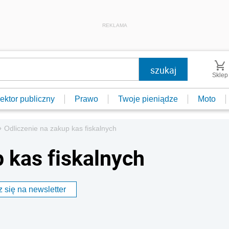
REKLAMA
Sklep
ektor publiczny
Prawo
Twoje pieniądze
Moto
»
Odliczenie na zakup kas fiskalnych
 kas fiskalnych
 się na newsletter