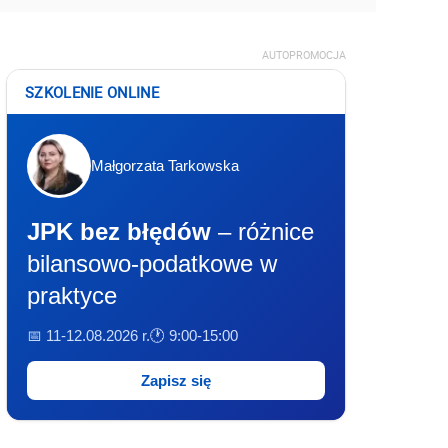
AUTOPROMOCJA
SZKOLENIE ONLINE
Małgorzata Tarkowska
JPK bez błędów
– różnice
bilansowo-podatkowe w
praktyce
📅 11-12.08.2026 r.
🕐 9:00-15:00
Zapisz się