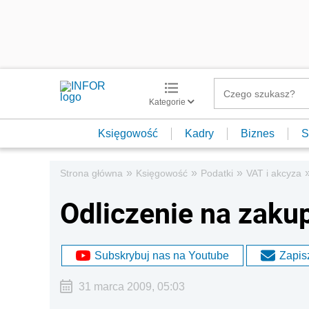
Kategorie
Księgowość
Kadry
Biznes
S
»
»
»
Strona główna
Księgowość
Podatki
VAT i akcyza
Odliczenie na zakup
Subskrybuj nas na Youtube
Zapisz
31 marca 2009, 05:03