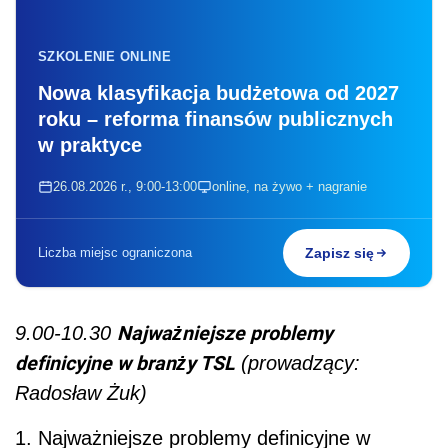
SZKOLENIE ONLINE
Nowa klasyfikacja budżetowa od 2027
roku – reforma finansów publicznych
w praktyce
26.08.2026 r., 9:00-13:00
online, na żywo + nagranie
Liczba miejsc ograniczona
Zapisz się
Najważniejsze problemy
9.00-10.30
definicyjne w branży TSL
(prowadzący:
Radosław Żuk)
1. Najważniejsze problemy definicyjne w