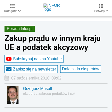
Kategorie
Serwisy
Porada Infor.pl
Zakup prądu w innym kraju
UE a podatek akcyzowy
Subskrybuj nas na Youtube
Dołącz do ekspertów
Zapisz się na newsletter
07 października 2010, 09:02
Grzegorz Musolf
ekspert z zakresu podatków i ceł