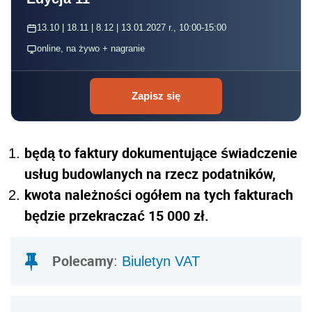
13.10 | 18.11 | 8.12 | 13.01.2027 r., 10:00-15:00
online, na żywo + nagranie
Zapisz się
będą to faktury dokumentujące świadczenie
usług budowlanych na rzecz podatników,
kwota należności ogółem na tych fakturach
będzie przekraczać 15 000 zł.
Polecamy
:
Biuletyn VAT