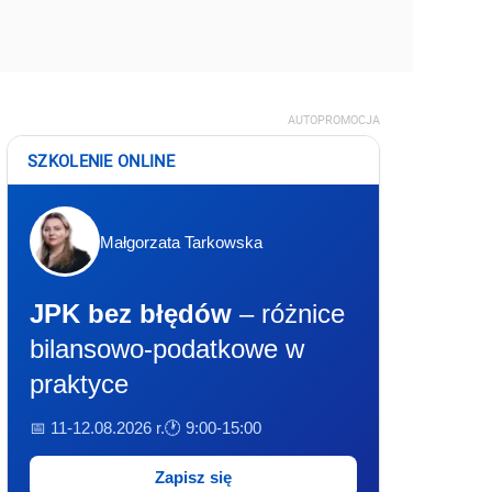
AUTOPROMOCJA
SZKOLENIE ONLINE
Małgorzata Tarkowska
JPK bez błędów
– różnice
bilansowo-podatkowe w
praktyce
📅 11-12.08.2026 r.
🕐 9:00-15:00
Zapisz się