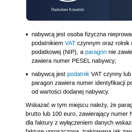
Radosław Kowalski
nabywcą jest osoba fizyczna nieprowa
podatnikiem
VAT
czynnym oraz rolnik r
podatkowej (NIP), a
paragon
nie zawie
zawiera numer PESEL nabywcy;
nabywcą jest
podatnik
VAT czynny lu
paragon zawiera numer identyfikacji 
od wartości dodanej nabywcy.
Wskazać w tym miejscu należy, że para
brutto lub 100 euro, zawierający nume
dla faktury z wyłączeniem danych wskaz
fakturę uproszczoną, traktowaną jak zw