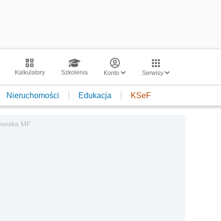
Kalkulatory
Szkolenia
Konto
Serwisy
Nieruchomości
Edukacja
KSeF
nowiska MF