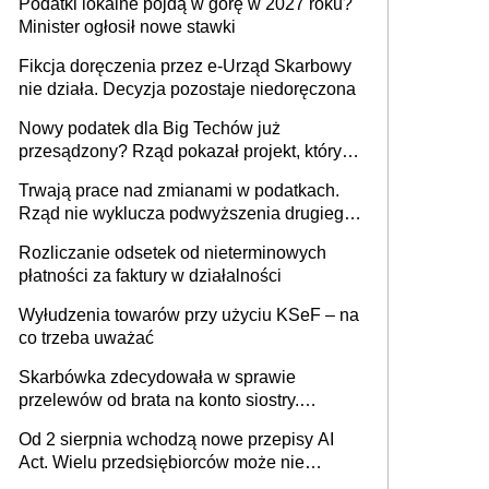
Podatki lokalne pójdą w górę w 2027 roku?
budynków i lokali związanych z
Minister ogłosił nowe stawki
prowadzeniem działalności gospodarczej
Fikcja doręczenia przez e-Urząd Skarbowy
nie działa. Decyzja pozostaje niedoręczona
Nowy podatek dla Big Techów już
przesądzony? Rząd pokazał projekt, który
może zmienić zasady gry w Polsce
Trwają prace nad zmianami w podatkach.
Rząd nie wyklucza podwyższenia drugiego
progu PIT
Rozliczanie odsetek od nieterminowych
płatności za faktury w działalności
Wyłudzenia towarów przy użyciu KSeF – na
co trzeba uważać
Skarbówka zdecydowała w sprawie
przelewów od brata na konto siostry.
Pieniądze z emerytury mamy wyglądały jak
Od 2 sierpnia wchodzą nowe przepisy AI
darowizna, ale podatku jednak nie będzie
Act. Wielu przedsiębiorców może nie
wiedzieć, że dotyczą także ich