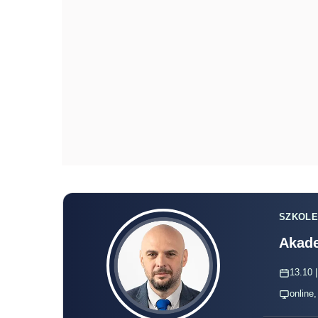
SZKOLE
Akade
13.10 |
online