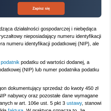
Zapisz się
dząca działalności gospodarczej i niebędąca
yczałtowy nieposiadający numeru identyfikacji
ra numeru identyfikacji podatkowej (NIP), ale
b
podatnik
podatku od wartości dodanej, a
podatkowej (NIP) lub numer podatnika podatku
gon dokumentujący sprzedaż do kwoty 450 zł
r NIP nabywcy oraz pozostałe dane wymagane
anych w art. 106e ust. 5 pkt 3
ustawy
, stanowi
ykła
faktura
. W praktyce oznacza to, że