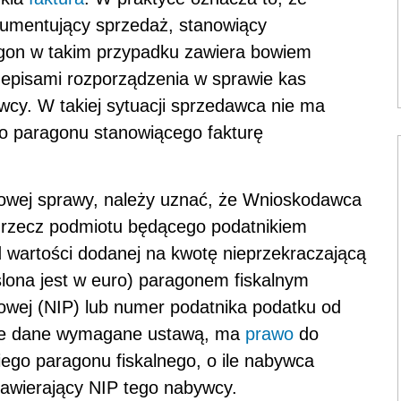
kumentujący sprzedaż, stanowiący
agon w takim przypadku zawiera bowiem
episami rozporządzenia w sprawie kas
wcy. W takiej sytuacji sprzedawca nie ma
go paragonu stanowiącego fakturę
owej sprawy, należy uznać, że Wnioskodawca
rzecz podmiotu będącego podatnikiem
 wartości dodanej na kwotę nieprzekraczającą
eślona jest w euro) paragonem fiskalnym
kowej (NIP) lub numer podatnika podatku od
ałe dane wymagane ustawą, ma
prawo
do
kiego paragonu fiskalnego, o ile nabywca
awierający NIP tego nabywcy.