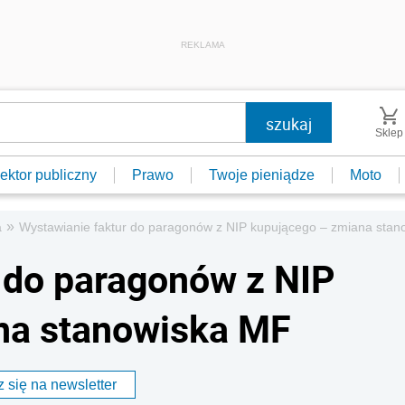
REKLAMA
Sklep
ektor publiczny
Prawo
Twoje pieniądze
Moto
»
a
Wystawianie faktur do paragonów z NIP kupującego – zmiana sta
 do paragonów z NIP
na stanowiska MF
 się na newsletter