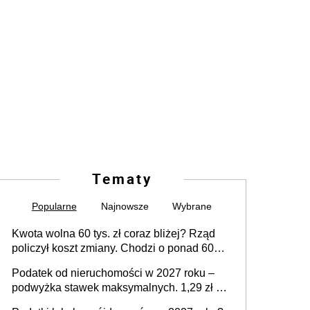
Tematy
Popularne
Najnowsze
Wybrane
Kwota wolna 60 tys. zł coraz bliżej? Rząd
policzył koszt zmiany. Chodzi o ponad 60
mld zł
Podatek od nieruchomości w 2027 roku –
podwyżka stawek maksymalnych. 1,29 zł za
1 m2 mieszkania, 36,49 zł za 1 m2