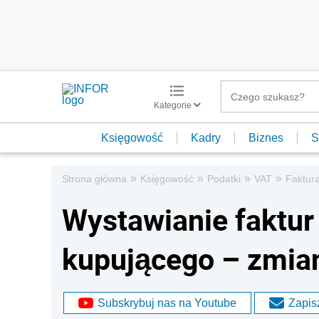
Kategorie
Księgowość
Kadry
Biznes
S
»
»
»
»
Strona główna
Księgowość
Podatki
VAT
Faktur
Wystawianie faktur
kupującego – zmia
Subskrybuj nas na Youtube
Zapisz