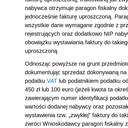
nabywca otrzymuje paragon fiskalny do
jednocześnie fakturę uproszczoną. Par
wszystkie dane wymagane zgodnie z prz
rejestrujących oraz dodatkowo NIP naby
obowiązku wystawiania faktury do takie
uproszczoną.
Odnosząc powyższe na grunt przedmiot
dokumentując sprzedaż dokonywaną na 
podatku
VAT
lub podatnikiem podatku od
450 zł lub 100 euro (jeżeli kwota ta okr
zawierającym numer identyfikacji podat
wartości dodanej nabywcy oraz pozost
wystawienia tzw. „zwykłej” faktury do ta
zwróci Wnioskodawcy paragon fiskalny z