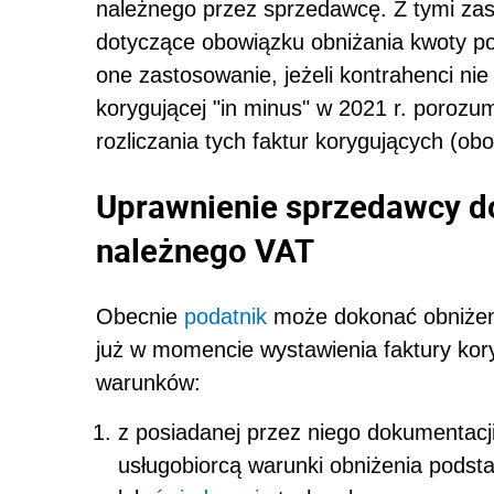
należnego przez sprzedawcę. Z tymi za
dotyczące obowiązku obniżania kwoty p
one zastosowanie, jeżeli kontrahenci nie
korygującej "in minus" w 2021 r. poroz
rozliczania tych faktur korygujących (ob
Uprawnienie sprzedawcy d
należnego VAT
Obecnie
podatnik
może dokonać obniżen
już w momencie wystawienia faktury kory
warunków:
z posiadanej przez niego dokumentacj
usługobiorcą warunki obniżenia pods