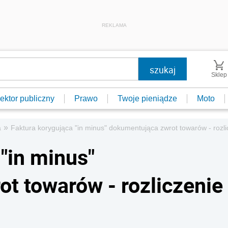
REKLAMA
Sklep
ektor publiczny
Prawo
Twoje pieniądze
Moto
»
a
Faktura korygująca "in minus" dokumentująca zwrot towarów - rozl
"in minus"
t towarów - rozliczenie