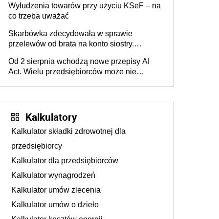
Wyłudzenia towarów przy użyciu KSeF – na
co trzeba uważać
Skarbówka zdecydowała w sprawie
przelewów od brata na konto siostry.
Pieniądze z emerytury mamy wyglądały jak
Od 2 sierpnia wchodzą nowe przepisy AI
darowizna, ale podatku jednak nie będzie
Act. Wielu przedsiębiorców może nie
wiedzieć, że dotyczą także ich
Kalkulatory
Kalkulator składki zdrowotnej dla
przedsiębiorcy
Kalkulator dla przedsiębiorców
Kalkulator wynagrodzeń
Kalkulator umów zlecenia
Kalkulator umów o dzieło