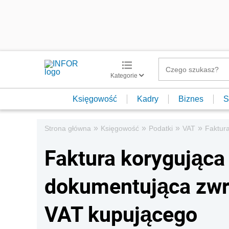
Kategorie
Księgowość
Kadry
Biznes
S
»
»
»
»
Strona główna
Księgowość
Podatki
VAT
Faktur
Faktura korygująca 
dokumentująca zwro
VAT kupującego