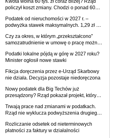
Kwota wolna 60 tys. zł coraz bliżej? Rząd
policzył koszt zmiany. Chodzi o ponad 60
mld zł
Podatek od nieruchomości w 2027 r. –
podwyżka stawek maksymalnych. 1,29 zł za
1 m2 mieszkania, 36,49 zł za 1 m2
Czy za okres, w którym „przekształcono”
budynków i lokali związanych z
samozatrudnienie w umowę o pracę można
prowadzeniem działalności gospodarczej
wystawić faktury korygujące? Rozwiązanie
Podatki lokalne pójdą w górę w 2027 roku?
umowy cywilnoprawnej jedynym
Minister ogłosił nowe stawki
racjonalnym wyjściem
Fikcja doręczenia przez e-Urząd Skarbowy
nie działa. Decyzja pozostaje niedoręczona
Nowy podatek dla Big Techów już
przesądzony? Rząd pokazał projekt, który
może zmienić zasady gry w Polsce
Trwają prace nad zmianami w podatkach.
Rząd nie wyklucza podwyższenia drugiego
progu PIT
Rozliczanie odsetek od nieterminowych
płatności za faktury w działalności