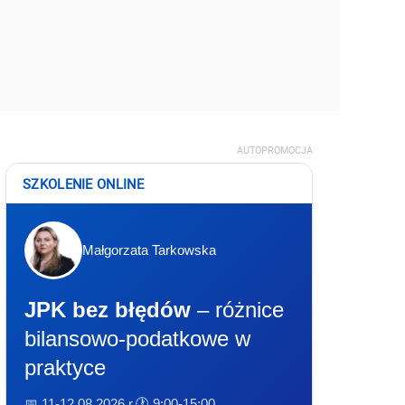
AUTOPROMOCJA
SZKOLENIE ONLINE
Małgorzata Tarkowska
JPK bez błędów
– różnice
bilansowo-podatkowe w
praktyce
📅 11-12.08.2026 r.
🕐 9:00-15:00