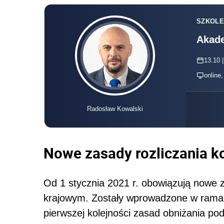
SZKOLE
Akade
13.10 |
online
Radosław Kowalski
Nowe zasady
rozliczania k
Od 1 stycznia 2021 r. obowiązują nowe z
krajowym. Zostały wprowadzone w rama
pierwszej kolejności zasad obniżania p