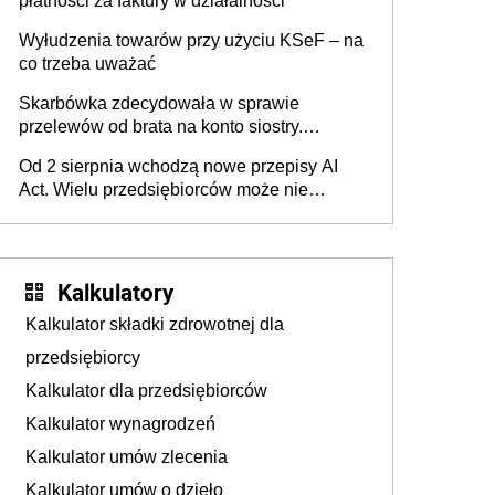
płatności za faktury w działalności
Wyłudzenia towarów przy użyciu KSeF – na
co trzeba uważać
Skarbówka zdecydowała w sprawie
przelewów od brata na konto siostry.
Pieniądze z emerytury mamy wyglądały jak
Od 2 sierpnia wchodzą nowe przepisy AI
darowizna, ale podatku jednak nie będzie
Act. Wielu przedsiębiorców może nie
wiedzieć, że dotyczą także ich
Kalkulatory
Kalkulator składki zdrowotnej dla
przedsiębiorcy
Kalkulator dla przedsiębiorców
Kalkulator wynagrodzeń
Kalkulator umów zlecenia
Kalkulator umów o dzieło