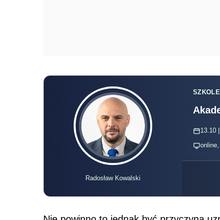
SZKOLE
Akade
13.10 |
online
Radosław Kowalski
Nie powinno to jed­nak być przyczyną uz