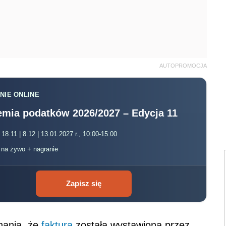
AUTOPROMOCJA
NIE ONLINE
mia podatków 2026/2027 – Edycja 11
 18.11 | 8.12 | 13.01.2027 r., 10:00-15:00
, na żywo + nagranie
Zapisz się
nania, że
faktura
została wystawiona przez