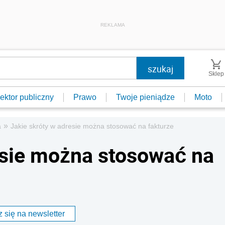
REKLAMA
Sklep
ektor publiczny
Prawo
Twoje pieniądze
Moto
»
a
Jakie skróty w adresie można stosować na fakturze
esie można stosować na
 się na newsletter