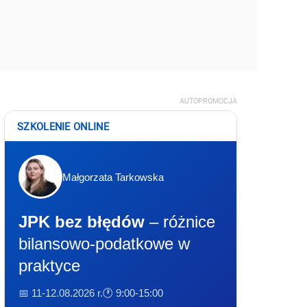
AUTOPROMOCJA
SZKOLENIE ONLINE
Małgorzata Tarkowska
JPK bez błędów
– różnice
bilansowo-podatkowe w
praktyce
📅 11-12.08.2026 r.
🕐 9:00-15:00