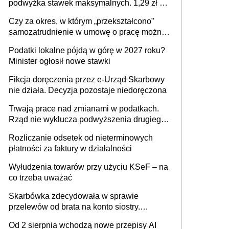
podwyżka stawek maksymalnych. 1,29 zł za
1 m2 mieszkania, 36,49 zł za 1 m2
Czy za okres, w którym „przekształcono”
budynków i lokali związanych z
samozatrudnienie w umowę o pracę można
prowadzeniem działalności gospodarczej
wystawić faktury korygujące? Rozwiązanie
Podatki lokalne pójdą w górę w 2027 roku?
umowy cywilnoprawnej jedynym
Minister ogłosił nowe stawki
racjonalnym wyjściem
Fikcja doręczenia przez e-Urząd Skarbowy
nie działa. Decyzja pozostaje niedoręczona
Trwają prace nad zmianami w podatkach.
Rząd nie wyklucza podwyższenia drugiego
progu PIT
Rozliczanie odsetek od nieterminowych
płatności za faktury w działalności
Wyłudzenia towarów przy użyciu KSeF – na
co trzeba uważać
Skarbówka zdecydowała w sprawie
przelewów od brata na konto siostry.
Pieniądze z emerytury mamy wyglądały jak
Od 2 sierpnia wchodzą nowe przepisy AI
darowizna, ale podatku jednak nie będzie