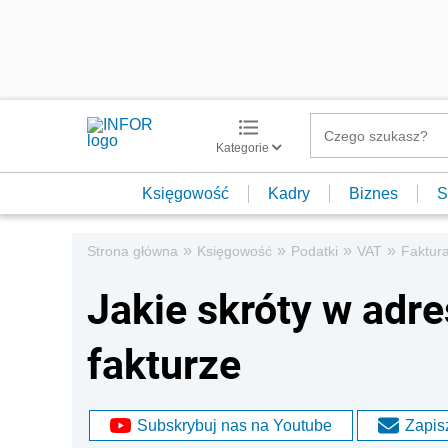
Kategorie
Księgowość
Kadry
Biznes
S
»
»
»
»
Strona główna
Księgowość
Podatki
VAT
Faktur
Jakie skróty w adr
fakturze
Subskrybuj nas na Youtube
Zapisz