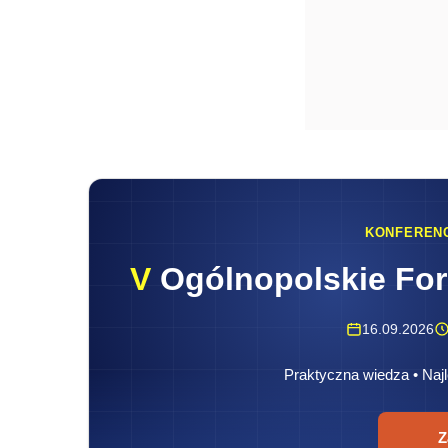
KONFEREN
V
Ogólnopolskie Fo
16.09.2026
Praktyczna wiedza • Najl
Z