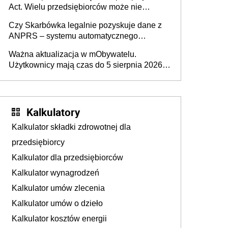
Act. Wielu przedsiębiorców może nie
wiedzieć, że dotyczą także ich
Czy Skarbówka legalnie pozyskuje dane z
ANPRS – systemu automatycznego
rozpoznawania tablic rejestracyjnych
Ważna aktualizacja w mObywatelu.
pojazdów z kamer drogowych?
Użytkownicy mają czas do 5 sierpnia 2026
roku
Kalkulatory
Kalkulator składki zdrowotnej dla
przedsiębiorcy
Kalkulator dla przedsiębiorców
Kalkulator wynagrodzeń
Kalkulator umów zlecenia
Kalkulator umów o dzieło
Kalkulator kosztów energii