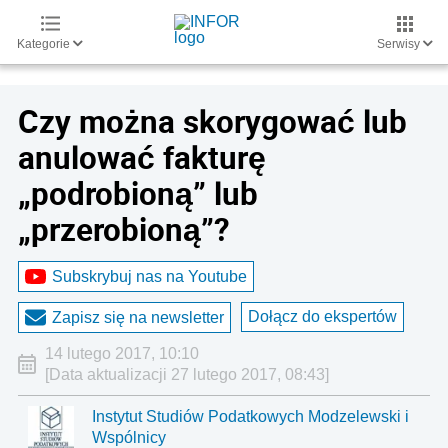
Kategorie
Serwisy
Czy można skorygować lub
anulować fakturę
„podrobioną” lub
„przerobioną”?
Subskrybuj nas na Youtube
Dołącz do ekspertów
Zapisz się na newsletter
14 lutego 2017, 10:10
[Data aktualizacji 27 lutego 2017, 08:43]
Instytut Studiów Podatkowych Modzelewski i
Wspólnicy