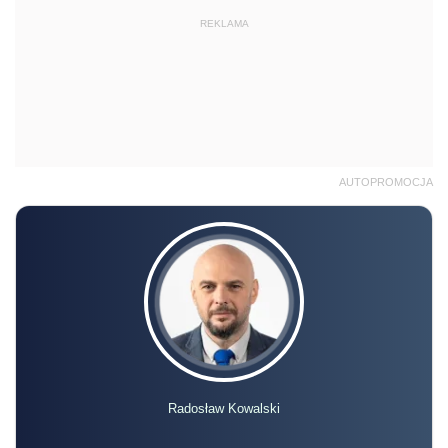
REKLAMA
AUTOPROMOCJA
Radosław Kowalski