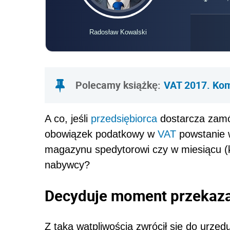
Radosław Kowalski
Polecamy książkę:
VAT 2017. Ko
A co, jeśli
przedsiębiorca
dostarcza zamó
obowiązek podatkowy w
VAT
powstanie w
magazynu spedytorowi czy w miesiącu (k
nabywcy?
Decyduje moment przekazan
Z taką wątpliwością zwrócił się do urzę