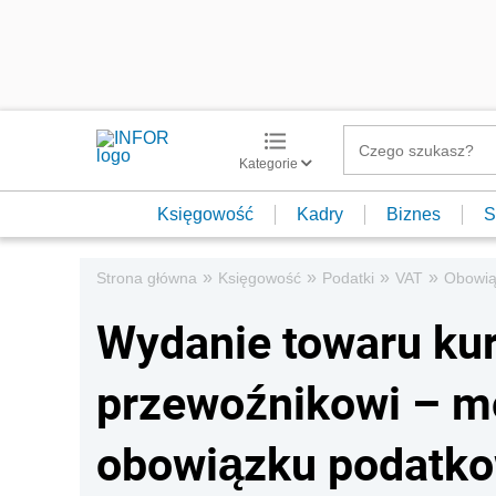
Kategorie
Księgowość
Kadry
Biznes
S
»
»
»
»
Strona główna
Księgowość
Podatki
VAT
Obowią
Wydanie towaru kur
przewoźnikowi – m
obowiązku podatk