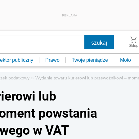
REKLAMA
Sklep
ektor publiczny
Prawo
Twoje pieniądze
Moto
»
zek podatkowy
Wydanie towaru kurierowi lub przewoźnikowi – mo
ierowi lub
oment powstania
owego w VAT