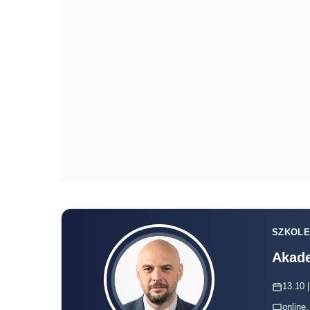
SZKOLE
Akade
13.10 |
online