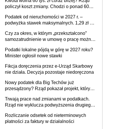
Kwota wolna 60 tys. zł coraz bliżej? Rząd
policzył koszt zmiany. Chodzi o ponad 60
mld zł
Podatek od nieruchomości w 2027 r. –
podwyżka stawek maksymalnych. 1,29 zł za
1 m2 mieszkania, 36,49 zł za 1 m2
Czy za okres, w którym „przekształcono”
budynków i lokali związanych z
samozatrudnienie w umowę o pracę można
prowadzeniem działalności gospodarczej
wystawić faktury korygujące? Rozwiązanie
Podatki lokalne pójdą w górę w 2027 roku?
umowy cywilnoprawnej jedynym
Minister ogłosił nowe stawki
racjonalnym wyjściem
Fikcja doręczenia przez e-Urząd Skarbowy
nie działa. Decyzja pozostaje niedoręczona
Nowy podatek dla Big Techów już
przesądzony? Rząd pokazał projekt, który
może zmienić zasady gry w Polsce
Trwają prace nad zmianami w podatkach.
Rząd nie wyklucza podwyższenia drugiego
progu PIT
Rozliczanie odsetek od nieterminowych
płatności za faktury w działalności