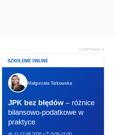
AUTOPROMOCJA
SZKOLENIE ONLINE
Małgorzata Tarkowska
JPK bez błędów
– różnice
bilansowo-podatkowe w
praktyce
📅 11-12.08.2026 r.
🕐 9:00-15:00