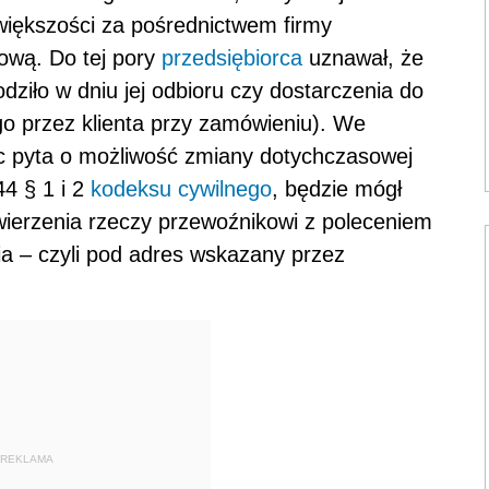
większości za pośrednictwem firmy
ową. Do tej pory
przedsiębiorca
uznawał, że
ziło w dniu jej odbioru czy dostarczenia do
go przez klienta przy zamówieniu). We
c pyta o możliwość zmiany dotychczasowej
44 § 1 i 2
kodeksu cywilnego
, będzie mógł
ierzenia rzeczy przewoźnikowi z poleceniem
ia – czyli pod adres wskazany przez
REKLAMA