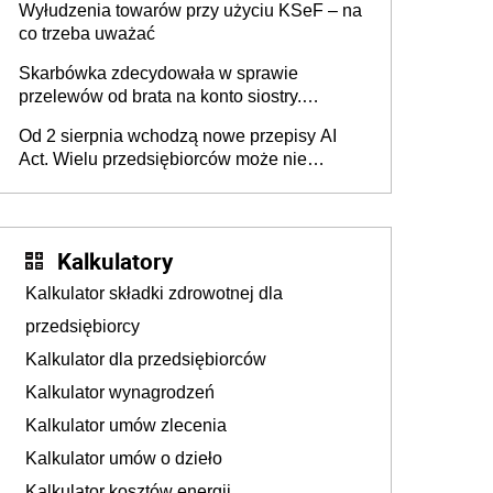
Wyłudzenia towarów przy użyciu KSeF – na
co trzeba uważać
Skarbówka zdecydowała w sprawie
przelewów od brata na konto siostry.
Pieniądze z emerytury mamy wyglądały jak
Od 2 sierpnia wchodzą nowe przepisy AI
darowizna, ale podatku jednak nie będzie
Act. Wielu przedsiębiorców może nie
wiedzieć, że dotyczą także ich
Kalkulatory
Kalkulator składki zdrowotnej dla
przedsiębiorcy
Kalkulator dla przedsiębiorców
Kalkulator wynagrodzeń
Kalkulator umów zlecenia
Kalkulator umów o dzieło
Kalkulator kosztów energii