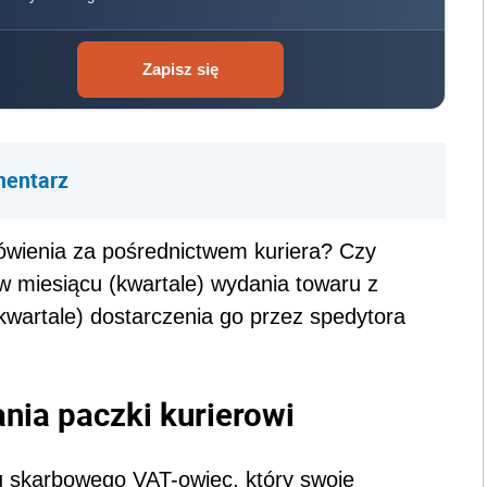
Zapisz się
mentarz
wienia za pośrednictwem kuriera? Czy
 miesiącu (kwartale) wydania towaru z
wartale) dostarczenia go przez spedytora
ia paczki kurierowi
du skarbowego VAT-owiec, który swoje