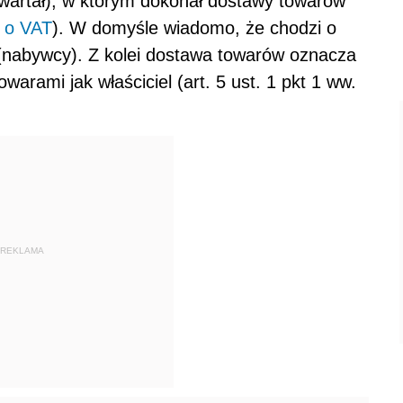
kwartał), w którym dokonał dostawy towarów
 o VAT
). W domyśle wiadomo, że chodzi o
 (nabywcy). Z kolei dostawa towarów oznacza
arami jak właściciel (art. 5 ust. 1 pkt 1 ww.