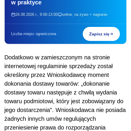
w praktyce
26.08.2026 r., 9:00-13:00
online, na żywo + nagranie
Liczba miejsc ograniczona
Zapisz się
Dodatkowo w zamieszczonym na stronie
internetowej regulaminie sprzedaży został
określony przez Wnioskodawcę moment
dokonania dostawy towarów: „dokonanie
dostawy towaru następuje z chwilą wydania
towaru podmiotowi, który jest zobowiązany do
jego dostarczenia”. Wnioskodawca nie posiada
żadnych innych umów regulujących
przeniesienie prawa do rozporządzania