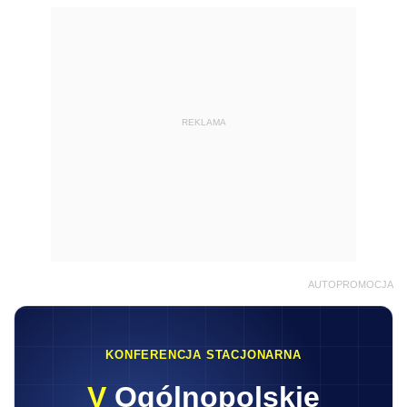
REKLAMA
AUTOPROMOCJA
KONFERENCJA STACJONARNA
V
Ogólnopolskie