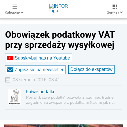
Kategorie
Serwisy
Obowiązek podatkowy VAT
przy sprzedaży wysyłkowej
Subskrybuj nas na Youtube
Dołącz do ekspertów
Zapisz się na newsletter
08 sierpnia 2016, 08:41
Łatwe podatki
Portal „Łatwe podatki” pozwala zrozumieć trudne
zagadnienia związane z podatkami (takimi jak np.
VAT, CIT czy PIT) w sposób stosunkowo
przystępny, podparty ciekawymi przykładami.