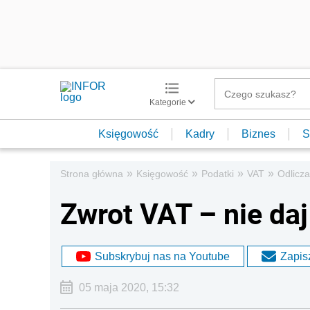
Kategorie
Księgowość
Kadry
Biznes
S
»
»
»
»
Strona główna
Księgowość
Podatki
VAT
Odlicza
Zwrot VAT – nie daj
Subskrybuj nas na Youtube
Zapisz
05 maja 2020, 15:32