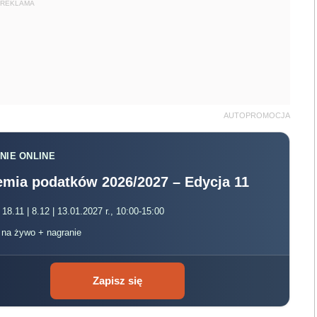
REKLAMA
AUTOPROMOCJA
NIE ONLINE
mia podatków 2026/2027 – Edycja 11
 18.11 | 8.12 | 13.01.2027 r., 10:00-15:00
, na żywo + nagranie
Zapisz się