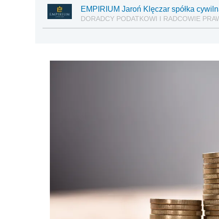
EMPIRIUM Jaroń Klęczar spółka cywil
DORADCY PODATKOWI I RADCOWIE PRA