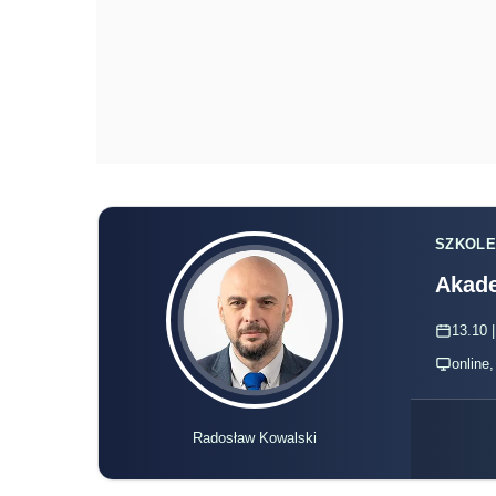
SZKOLE
Akade
13.10 |
online
Radosław Kowalski