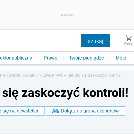
REKLAMA
Sklep
ektor publiczny
Prawo
Twoje pieniądze
Moto
»
nie i zwroty podatku
Zwrot VAT – nie daj się zaskoczyć kontroli!
 się zaskoczyć kontroli!
 się na newsletter
Dołącz do grona ekspertów