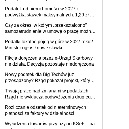
mld zł
Podatek od nieruchomości w 2027 r. –
podwyżka stawek maksymalnych. 1,29 zł za
1 m2 mieszkania, 36,49 zł za 1 m2
Czy za okres, w którym „przekształcono”
budynków i lokali związanych z
samozatrudnienie w umowę o pracę można
prowadzeniem działalności gospodarczej
wystawić faktury korygujące? Rozwiązanie
Podatki lokalne pójdą w górę w 2027 roku?
umowy cywilnoprawnej jedynym
Minister ogłosił nowe stawki
racjonalnym wyjściem
Fikcja doręczenia przez e-Urząd Skarbowy
nie działa. Decyzja pozostaje niedoręczona
Nowy podatek dla Big Techów już
przesądzony? Rząd pokazał projekt, który
może zmienić zasady gry w Polsce
Trwają prace nad zmianami w podatkach.
Rząd nie wyklucza podwyższenia drugiego
progu PIT
Rozliczanie odsetek od nieterminowych
płatności za faktury w działalności
Wyłudzenia towarów przy użyciu KSeF – na