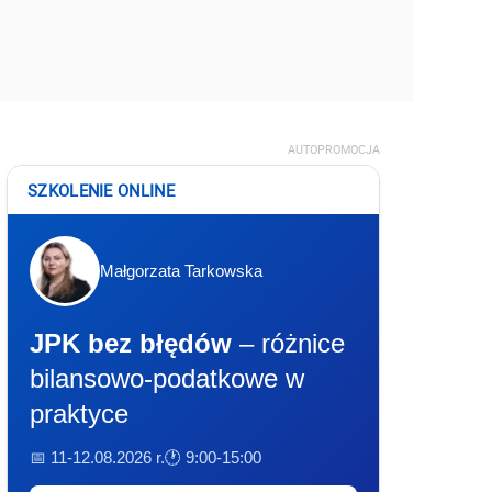
AUTOPROMOCJA
SZKOLENIE ONLINE
Małgorzata Tarkowska
JPK bez błędów
– różnice
bilansowo-podatkowe w
praktyce
📅 11-12.08.2026 r.
🕐 9:00-15:00