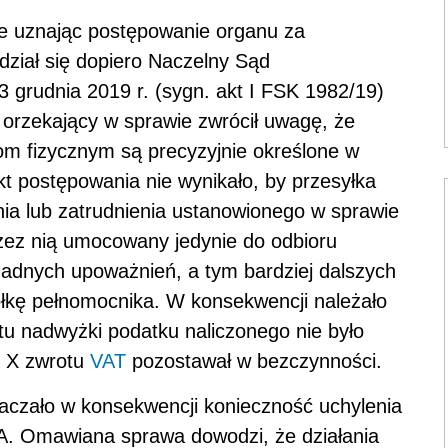
ce uznając postępowanie organu za
dział się dopiero Naczelny Sąd
3 grudnia 2019 r. (sygn. akt I FSK 1982/19)
ad orzekający w sprawie zwrócił uwagę, że
m fizycznym są precyzyjnie określone w
t postępowania nie wynikało, by przesyłka
ia lub zatrudnienia ustanowionego w sprawie
zez nią umocowany jedynie do odbioru
żadnych upoważnień, a tym bardziej dalszych
łkę pełnomocnika. W konsekwencji należało
otu nadwyżki podatku naliczonego nie było
e X zwrotu
VAT
pozostawał w bezczynności.
naczało w konsekwencji konieczność uchylenia
A. Omawiana sprawa dowodzi, że działania