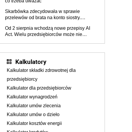
co trzeba uważać
Skarbówka zdecydowała w sprawie
przelewów od brata na konto siostry.
Pieniądze z emerytury mamy wyglądały jak
Od 2 sierpnia wchodzą nowe przepisy AI
darowizna, ale podatku jednak nie będzie
Act. Wielu przedsiębiorców może nie
wiedzieć, że dotyczą także ich
Kalkulatory
Kalkulator składki zdrowotnej dla
przedsiębiorcy
Kalkulator dla przedsiębiorców
Kalkulator wynagrodzeń
Kalkulator umów zlecenia
Kalkulator umów o dzieło
Kalkulator kosztów energii