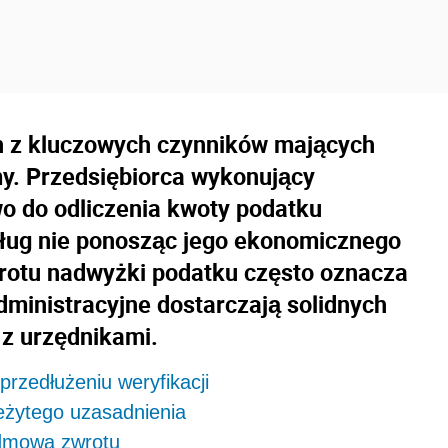
en z kluczowych czynników mających
y. Przedsiębiorca wykonujący
 do odliczenia kwoty podatku
sług nie ponosząc jego ekonomicznego
wrotu nadwyżki podatku często oznacza
administracyjne dostarczają solidnych
z urzędnikami.
rzedłużeniu weryfikacji
eżytego uzasadnienia
odmową zwrotu