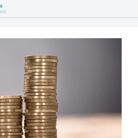
na
WNI