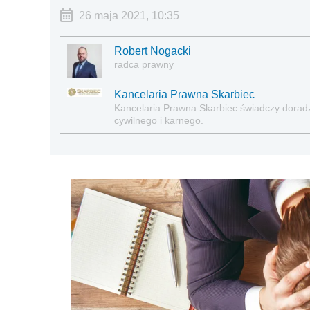
26 maja 2021, 10:35
Robert Nogacki
radca prawny
Kancelaria Prawna Skarbiec
Kancelaria Prawna Skarbiec świadczy dora
cywilnego i karnego.