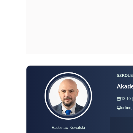
SZKOLE
Akade
13.10 |
online
Radosław Kowalski