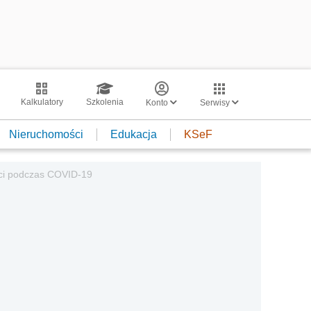
Kalkulatory
Szkolenia
Konto
Serwisy
Nieruchomości
Edukacja
KSeF
ści podczas COVID-19