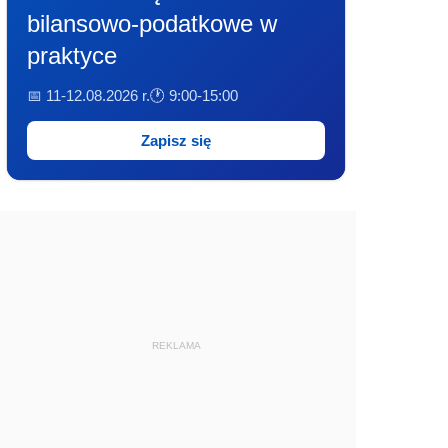
bilansowo-podatkowe w
praktyce
📅 11-12.08.2026 r.
🕐 9:00-15:00
Zapisz się
REKLAMA