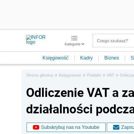
Kategorie
Księgowość
Kadry
Biznes
S
»
»
»
»
Strona główna
Księgowość
Podatki
VAT
Odlicza
Odliczenie VAT a z
działalności podc
Subskrybuj nas na Youtube
Zapisz