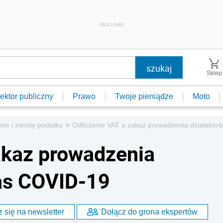
REKLAMA
Sklep
ektor publiczny
Prawo
Twoje pieniądze
Moto
»
nie i zwroty podatku
Odliczenie VAT a zakaz prowadzenia działalno
akaz prowadzenia
zas COVID-19
 się na newsletter
Dołącz do grona ekspertów