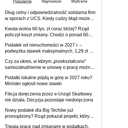
Popularne
Najnowsze
Wybrane
Dług celny i odpowiedzialność solidarna firm
w sporach z UCS. Kiedy cudzy błąd może
stać się Twoim problemem
Kwota wolna 60 tys. zł coraz bliżej? Rząd
policzył koszt zmiany. Chodzi o ponad 60
mld zł
Podatek od nieruchomości w 2027 r. –
podwyżka stawek maksymalnych. 1,29 zł za
1 m2 mieszkania, 36,49 zł za 1 m2
Czy za okres, w którym „przekształcono”
budynków i lokali związanych z
samozatrudnienie w umowę o pracę można
prowadzeniem działalności gospodarczej
wystawić faktury korygujące? Rozwiązanie
Podatki lokalne pójdą w górę w 2027 roku?
umowy cywilnoprawnej jedynym
Minister ogłosił nowe stawki
racjonalnym wyjściem
Fikcja doręczenia przez e-Urząd Skarbowy
nie działa. Decyzja pozostaje niedoręczona
Nowy podatek dla Big Techów już
przesądzony? Rząd pokazał projekt, który
może zmienić zasady gry w Polsce
Trwają prace nad zmianami w podatkach.