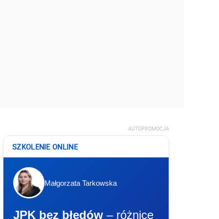
AUTOPROMOCJA
SZKOLENIE ONLINE
Małgorzata Tarkowska
JPK bez błędów
– różnice