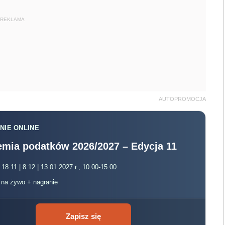
REKLAMA
AUTOPROMOCJA
NIE ONLINE
mia podatków 2026/2027 – Edycja 11
 18.11 | 8.12 | 13.01.2027 r., 10:00-15:00
, na żywo + nagranie
Zapisz się