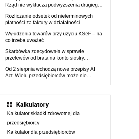
Rząd nie wyklucza podwyższenia drugiego
progu PIT
Rozliczanie odsetek od nieterminowych
płatności za faktury w działalności
Wyłudzenia towarów przy użyciu KSeF – na
co trzeba uważać
Skarbówka zdecydowała w sprawie
przelewów od brata na konto siostry.
Pieniądze z emerytury mamy wyglądały jak
Od 2 sierpnia wchodzą nowe przepisy AI
darowizna, ale podatku jednak nie będzie
Act. Wielu przedsiębiorców może nie
wiedzieć, że dotyczą także ich
Kalkulatory
Kalkulator składki zdrowotnej dla
przedsiębiorcy
Kalkulator dla przedsiębiorców