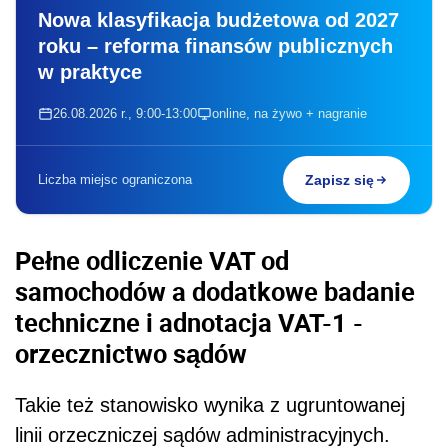
Nowa klasyfikacja budżetowa od 2027
roku – reforma finansów publicznych
w praktyce
26.08.2026 r., 9:00-13:00
online, na żywo + nagranie
Liczba miejsc ograniczona
Zapisz się
Pełne odliczenie VAT od
samochodów a dodatkowe badanie
techniczne i adnotacja VAT-1 -
orzecznictwo sądów
Takie też stanowisko wynika z ugruntowanej
linii orzeczniczej sądów administracyjnych.