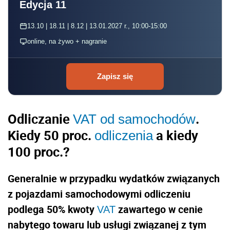
Edycja 11
13.10 | 18.11 | 8.12 | 13.01.2027 r., 10:00-15:00
online, na żywo + nagranie
Zapisz się
Odliczanie
.
VAT od samochodów
Kiedy 50 proc.
a kiedy
odliczenia
100 proc.?
Generalnie w przypadku wydatków związanych
z pojazdami samochodowymi odliczeniu
podlega 50% kwoty
zawartego w cenie
VAT
nabytego towaru lub usługi związanej z tym