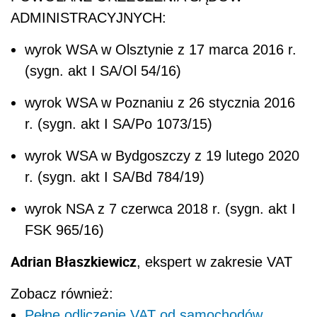
ADMINISTRACYJNYCH:
wyrok WSA w Olsztynie z 17 marca 2016 r.
(sygn. akt
I SA/Ol 54/16)
wyrok WSA w Poznaniu z 26 stycznia 2016
r. (sygn. akt
I SA/Po 1073/15)
wyrok WSA w Bydgoszczy
z 19 lutego 2020
r. (sygn. akt
I SA/Bd 784/19)
wyrok NSA z 7 czerwca 2018 r. (sygn. akt
I
FSK 965/16)
Adrian Błaszkiewicz
, ekspert w zakresie VAT
Zobacz również:
Pełne odliczenie VAT od samochodów.