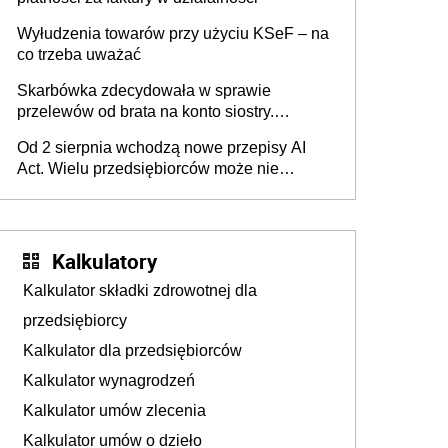
Wyłudzenia towarów przy użyciu KSeF – na
co trzeba uważać
Skarbówka zdecydowała w sprawie
przelewów od brata na konto siostry.
Pieniądze z emerytury mamy wyglądały jak
Od 2 sierpnia wchodzą nowe przepisy AI
darowizna, ale podatku jednak nie będzie
Act. Wielu przedsiębiorców może nie
wiedzieć, że dotyczą także ich
Kalkulatory
Kalkulator składki zdrowotnej dla
przedsiębiorcy
Kalkulator dla przedsiębiorców
Kalkulator wynagrodzeń
Kalkulator umów zlecenia
Kalkulator umów o dzieło