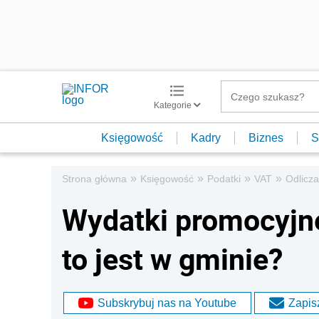
Kategorie
Księgowość
Kadry
Biznes
S
»
»
»
»
Strona główna
Księgowość
Podatki
VAT
Odlicza
Wydatki promocyjne
to jest w gminie?
Subskrybuj nas na Youtube
Zapisz