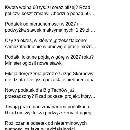
stać się Twoim problemem
Kwota wolna 60 tys. zł coraz bliżej? Rząd
policzył koszt zmiany. Chodzi o ponad 60
mld zł
Podatek od nieruchomości w 2027 r. –
podwyżka stawek maksymalnych. 1,29 zł za
1 m2 mieszkania, 36,49 zł za 1 m2
Czy za okres, w którym „przekształcono”
budynków i lokali związanych z
samozatrudnienie w umowę o pracę można
prowadzeniem działalności gospodarczej
wystawić faktury korygujące? Rozwiązanie
Podatki lokalne pójdą w górę w 2027 roku?
umowy cywilnoprawnej jedynym
Minister ogłosił nowe stawki
racjonalnym wyjściem
Fikcja doręczenia przez e-Urząd Skarbowy
nie działa. Decyzja pozostaje niedoręczona
Nowy podatek dla Big Techów już
przesądzony? Rząd pokazał projekt, który
może zmienić zasady gry w Polsce
Trwają prace nad zmianami w podatkach.
Rząd nie wyklucza podwyższenia drugiego
progu PIT
Rozliczanie odsetek od nieterminowych
płatności za faktury w działalności