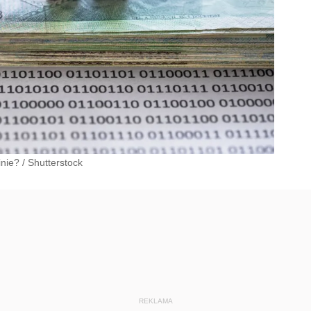
inie?
/
Shutterstock