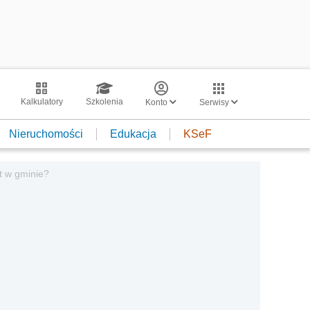
Kalkulatory
Szkolenia
Konto
Serwisy
Nieruchomości
Edukacja
KSeF
st w gminie?