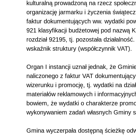
kulturalną prowadzoną na rzecz społeczno
organizację jarmarku i życzenia świątec
faktur dokumentujących ww. wydatki powo
921 klasyfikacji budżetowej pod nazwą 
rozdział 92195, tj. pozostała działalnoś
wskaźnik struktury (współczynnik VAT).
Organ I instancji uznał jednak, że Gmini
naliczonego z faktur VAT dokumentując
wizerunku i promocję, tj. wydatki na dzi
materiałów reklamowych i informacyjnyc
bowiem, że wydatki o charakterze promo
wykonywaniem zadań własnych Gminy są
Gmina wyczerpała dostępną ścieżkę odw