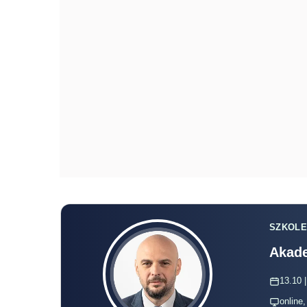
SZKOLE
Akade
13.10 |
online