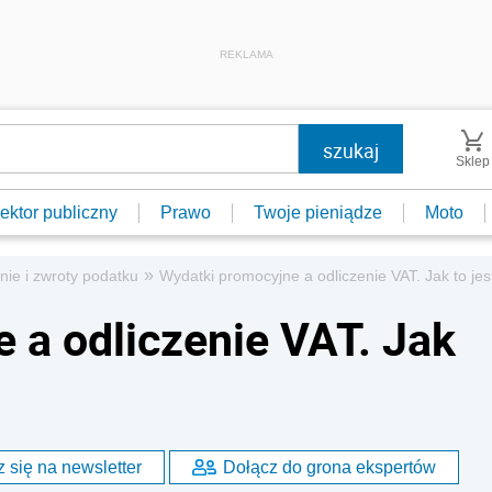
REKLAMA
Sklep
ektor publiczny
Prawo
Twoje pieniądze
Moto
»
nie i zwroty podatku
Wydatki promocyjne a odliczenie VAT. Jak to je
 a odliczenie VAT. Jak
 się na newsletter
Dołącz do grona ekspertów