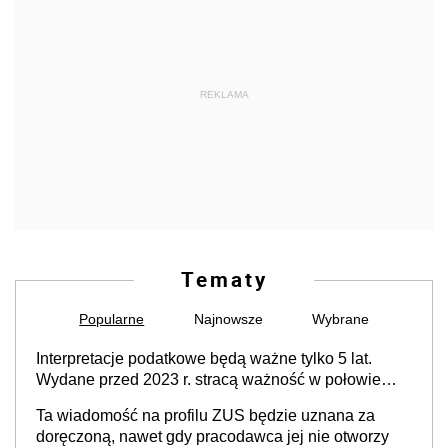
REKLAMA
Tematy
Popularne
Najnowsze
Wybrane
Interpretacje podatkowe będą ważne tylko 5 lat.
Wydane przed 2023 r. stracą ważność w połowie
2028 r. Ministerstwo Finansów szykuje duże zmiany
Ta wiadomość na profilu ZUS będzie uznana za
w interpretacjach
doręczoną, nawet gdy pracodawca jej nie otworzy