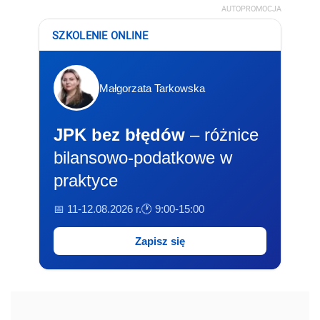
AUTOPROMOCJA
SZKOLENIE ONLINE
Małgorzata Tarkowska
JPK bez błędów
– różnice
bilansowo-podatkowe w
praktyce
📅 11-12.08.2026 r.
🕐 9:00-15:00
Zapisz się