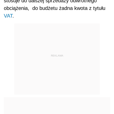
stosuje do dalszej sprzedaży odwrotnego
obciążenia, do budżetu żadna kwota z tytułu
VAT
.
REKLAMA