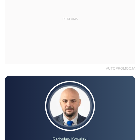
REKLAMA
AUTOPROMOCJA
Radosław Kowalski