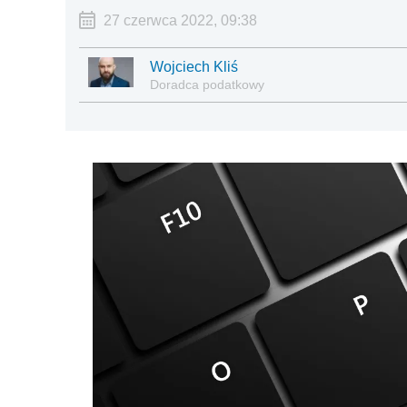
27 czerwca 2022, 09:38
Wojciech Kliś
Doradca podatkowy