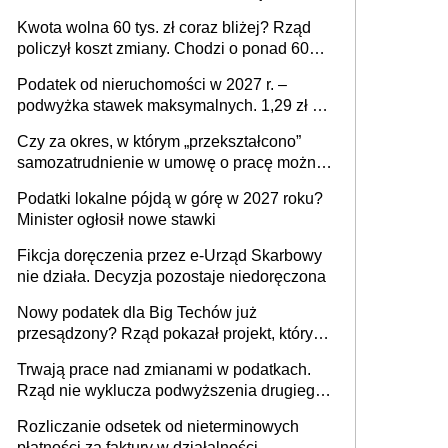
stać się Twoim problemem
Kwota wolna 60 tys. zł coraz bliżej? Rząd
policzył koszt zmiany. Chodzi o ponad 60
mld zł
Podatek od nieruchomości w 2027 r. –
podwyżka stawek maksymalnych. 1,29 zł za
1 m2 mieszkania, 36,49 zł za 1 m2
Czy za okres, w którym „przekształcono”
budynków i lokali związanych z
samozatrudnienie w umowę o pracę można
prowadzeniem działalności gospodarczej
wystawić faktury korygujące? Rozwiązanie
Podatki lokalne pójdą w górę w 2027 roku?
umowy cywilnoprawnej jedynym
Minister ogłosił nowe stawki
racjonalnym wyjściem
Fikcja doręczenia przez e-Urząd Skarbowy
nie działa. Decyzja pozostaje niedoręczona
Nowy podatek dla Big Techów już
przesądzony? Rząd pokazał projekt, który
może zmienić zasady gry w Polsce
Trwają prace nad zmianami w podatkach.
Rząd nie wyklucza podwyższenia drugiego
progu PIT
Rozliczanie odsetek od nieterminowych
płatności za faktury w działalności