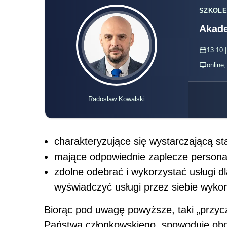
SZKOLE
Akade
13.10 |
online
Radosław Kowalski
charakteryzujące się wystarczającą sta
mające odpowiednie zaplecze personal
zdolne odebrać i wykorzystać usługi 
wyświadczyć usługi przez siebie wyk
Biorąc pod uwagę powyższe, taki „przyc
Państwa członkowskiego, spowoduje obo