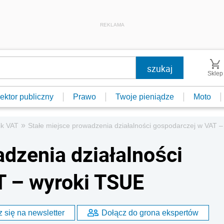
REKLAMA
Sklep
ektor publiczny
Prawo
Twoje pieniądze
Moto
»
ik VAT
Stałe miejsce prowadzenia działalności gospodarczej w VAT 
adzenia działalności
T – wyroki TSUE
 się na newsletter
Dołącz do grona ekspertów