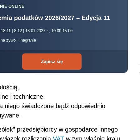
NIE ONLINE
mia podatków 2026/2027 – Edycja 11
 18.11 | 8.12 | 13.01.2027 r., 10:00-15:00
, na żywo + nagranie
Zapisz się
łością,
ne i techniczne,
dla niego świadczone bądź odpowiednio
onywane.
zółek” przedsiębiorcy w gospodarce innego
wiązek rozliczania
VAT
w tym właśnie kraju.