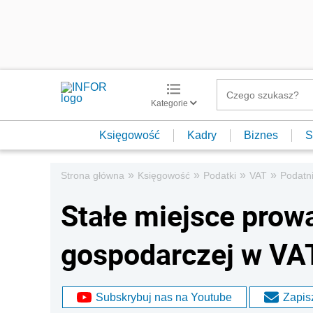
Kategorie
Księgowość
Kadry
Biznes
S
»
»
»
»
Strona główna
Księgowość
Podatki
VAT
Podatn
Stałe miejsce prow
gospodarczej w VA
Subskrybuj nas na Youtube
Zapisz