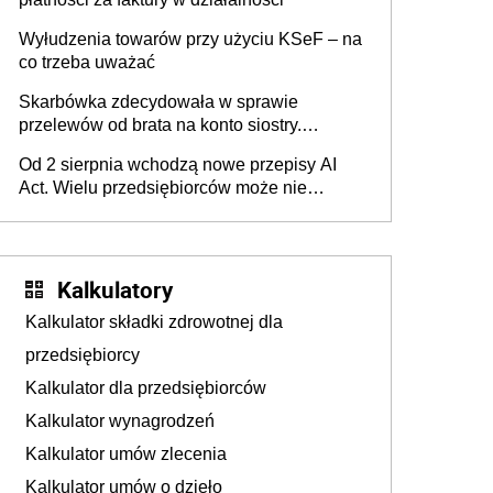
Wyłudzenia towarów przy użyciu KSeF – na
co trzeba uważać
Skarbówka zdecydowała w sprawie
przelewów od brata na konto siostry.
Pieniądze z emerytury mamy wyglądały jak
Od 2 sierpnia wchodzą nowe przepisy AI
darowizna, ale podatku jednak nie będzie
Act. Wielu przedsiębiorców może nie
wiedzieć, że dotyczą także ich
Kalkulatory
Kalkulator składki zdrowotnej dla
przedsiębiorcy
Kalkulator dla przedsiębiorców
Kalkulator wynagrodzeń
Kalkulator umów zlecenia
Kalkulator umów o dzieło