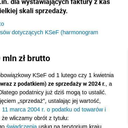
in. dla wystawiających faktury z kas
elkiej skali sprzedaży.
to
episów dotyczących KSeF (harmonogram
 mln zł brutto
owiązkowy KSeF od 1 lutego czy 1 kwietnia
(wraz z podatkiem) ze sprzedaży w 2024 r.
, a
Dlatego podatnicy już dziś mogą to ustalić.
ciem „sprzedaż”, ustalając jej wartość,
 11 marca 2004 r. o podatku od towarów i
 że wliczamy obrót z tytułu:
ego
świadczenia
usług na terytorium kraju,