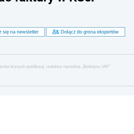
 się na newsletter
Dołącz do grona ekspertów
orka licznych publikacji, redaktor naczelna „Biuletynu VAT”