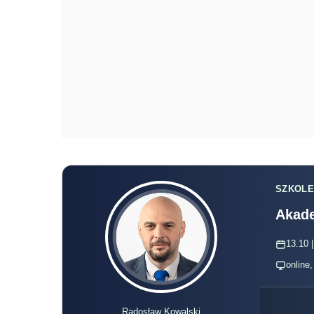
SZKOLE
Akade
13.10 |
online
Radosław Kowalski