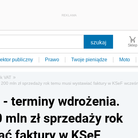
REKLAMA
Sklep
ektor publiczny
Prawo
Twoje pieniądze
Moto
»
ik VAT
 200 mln zł sprzedaży rok temu musi wystawiać faktury w KSeF wcześn
- terminy wdrożenia.
 mln zł sprzedaży rok
ać faktury w KSeF