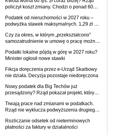
Kwota wolna 60 tys. zł coraz bliżej? Rząd
policzył koszt zmiany. Chodzi o ponad 60
mld zł
Podatek od nieruchomości w 2027 roku –
podwyżka stawek maksymalnych. 1,29 zł za
1 m2 mieszkania, 36,49 zł za 1 m2
Czy za okres, w którym „przekształcono”
budynków i lokali związanych z
samozatrudnienie w umowę o pracę można
prowadzeniem działalności gospodarczej
wystawić faktury korygujące? Rozwiązanie
Podatki lokalne pójdą w górę w 2027 roku?
umowy cywilnoprawnej jedynym
Minister ogłosił nowe stawki
racjonalnym wyjściem
Fikcja doręczenia przez e-Urząd Skarbowy
nie działa. Decyzja pozostaje niedoręczona
Nowy podatek dla Big Techów już
przesądzony? Rząd pokazał projekt, który
może zmienić zasady gry w Polsce
Trwają prace nad zmianami w podatkach.
Rząd nie wyklucza podwyższenia drugiego
progu PIT
Rozliczanie odsetek od nieterminowych
płatności za faktury w działalności