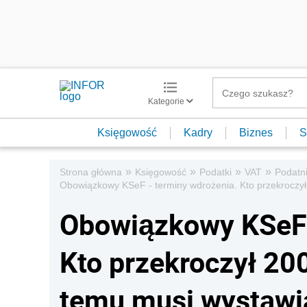
Kategorie
Księgowość
Kadry
Biznes
S
»
»
»
»
Strona główna
Księgowość
Podatki
VAT
Podatn
Obowiązkowy KSeF - terminy wdrożenia. Kto przekroczył
Obowiązkowy KSeF 
Kto przekroczył 200
temu musi wystawi