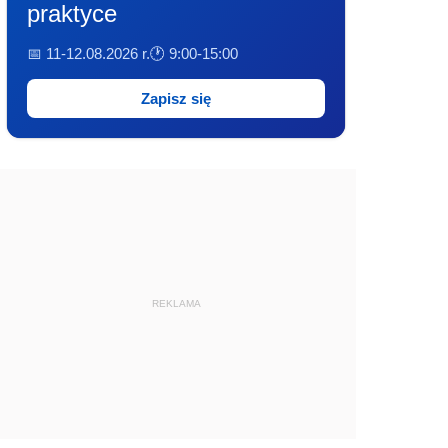
praktyce
📅 11-12.08.2026 r.
🕐 9:00-15:00
Zapisz się
REKLAMA