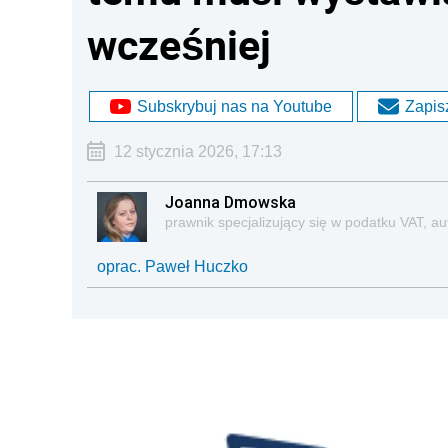
wcześniej
Subskrybuj nas na Youtube
Zapisz
12 stycznia 2026, 17:13
Joanna Dmowska
prawnik specjalizujący się w podatku VAT, aut
oprac. Paweł Huczko