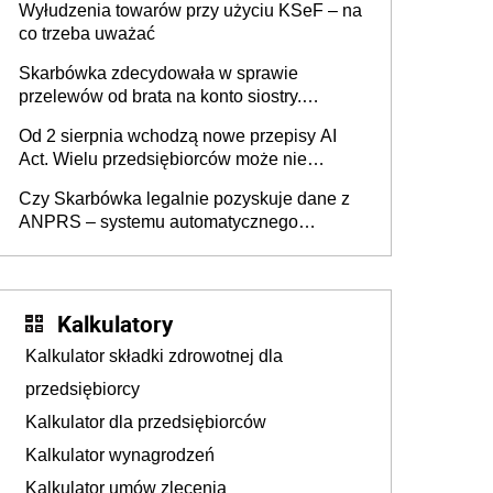
Wyłudzenia towarów przy użyciu KSeF – na
co trzeba uważać
Skarbówka zdecydowała w sprawie
przelewów od brata na konto siostry.
Pieniądze z emerytury mamy wyglądały jak
Od 2 sierpnia wchodzą nowe przepisy AI
darowizna, ale podatku jednak nie będzie
Act. Wielu przedsiębiorców może nie
wiedzieć, że dotyczą także ich
Czy Skarbówka legalnie pozyskuje dane z
ANPRS – systemu automatycznego
rozpoznawania tablic rejestracyjnych
pojazdów z kamer drogowych?
Kalkulatory
Kalkulator składki zdrowotnej dla
przedsiębiorcy
Kalkulator dla przedsiębiorców
Kalkulator wynagrodzeń
Kalkulator umów zlecenia