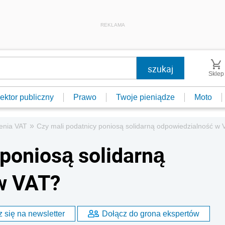
REKLAMA
Sklep
ektor publiczny
Prawo
Twoje pieniądze
Moto
»
zenia VAT
Czy mali podatnicy poniosą solidarną odpowiedzialność w
 poniosą solidarną
w VAT?
 się na newsletter
Dołącz do grona ekspertów