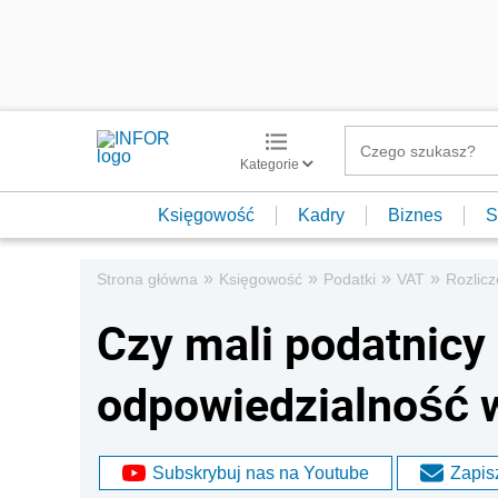
Kategorie
Księgowość
Kadry
Biznes
S
»
»
»
»
Strona główna
Księgowość
Podatki
VAT
Rozlic
Czy mali podatnicy
odpowiedzialność 
Subskrybuj nas na Youtube
Zapisz