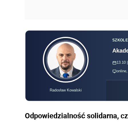
SZKOLE
Akade
13.10 |
online
Radosław Kowalski
Odpowiedzialność solidarna, cz