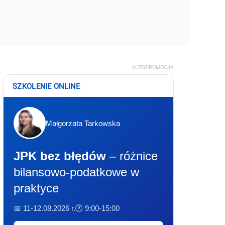
AUTOPROMOCJA
SZKOLENIE ONLINE
Małgorzata Tarkowska
JPK bez błędów
– różnice
bilansowo-podatkowe w
praktyce
📅 11-12.08.2026 r.
🕐 9:00-15:00