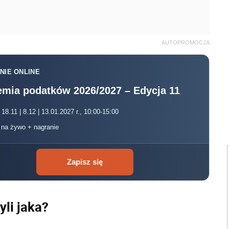
AUTOPROMOCJA
NIE ONLINE
mia podatków 2026/2027 – Edycja 11
 18.11 | 8.12 | 13.01.2027 r., 10:00-15:00
, na żywo + nagranie
Zapisz się
yli jaka?