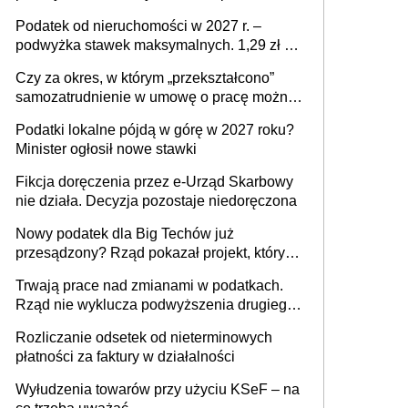
mld zł
Podatek od nieruchomości w 2027 r. –
podwyżka stawek maksymalnych. 1,29 zł za
1 m2 mieszkania, 36,49 zł za 1 m2
Czy za okres, w którym „przekształcono”
budynków i lokali związanych z
samozatrudnienie w umowę o pracę można
prowadzeniem działalności gospodarczej
wystawić faktury korygujące? Rozwiązanie
Podatki lokalne pójdą w górę w 2027 roku?
umowy cywilnoprawnej jedynym
Minister ogłosił nowe stawki
racjonalnym wyjściem
Fikcja doręczenia przez e-Urząd Skarbowy
nie działa. Decyzja pozostaje niedoręczona
Nowy podatek dla Big Techów już
przesądzony? Rząd pokazał projekt, który
może zmienić zasady gry w Polsce
Trwają prace nad zmianami w podatkach.
Rząd nie wyklucza podwyższenia drugiego
progu PIT
Rozliczanie odsetek od nieterminowych
płatności za faktury w działalności
Wyłudzenia towarów przy użyciu KSeF – na