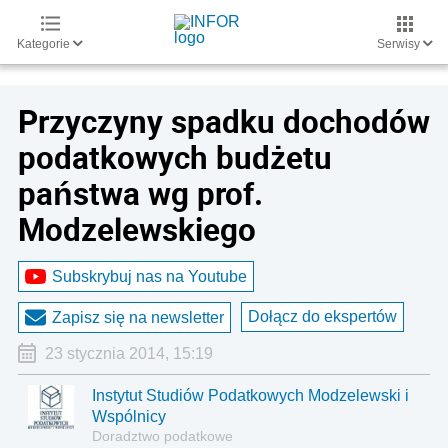
Kategorie
Serwisy
Przyczyny spadku dochodów
podatkowych budżetu
państwa wg prof.
Modzelewskiego
Subskrybuj nas na Youtube
Dołącz do ekspertów
Zapisz się na newsletter
23 stycznia 2014, 15:19
Instytut Studiów Podatkowych Modzelewski i
Wspólnicy
Doradztwo podatkowe