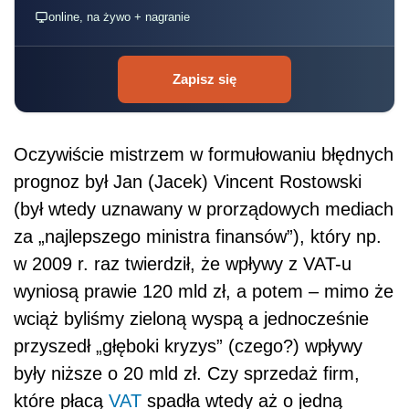
online, na żywo + nagranie
Zapisz się
Oczywiście mistrzem w formułowaniu błędnych
prognoz był Jan (Jacek) Vincent Rostowski
(był wtedy uznawany w prorządowych mediach
za „najlepszego ministra finansów”), który np.
w 2009 r. raz twierdził, że wpływy z VAT-u
wyniosą prawie 120 mld zł, a potem – mimo że
wciąż byliśmy zieloną wyspą a jednocześnie
przyszedł „głęboki kryzys” (czego?) wpływy
były niższe o 20 mld zł. Czy sprzedaż firm,
które płacą
VAT
spadła wtedy aż o jedną