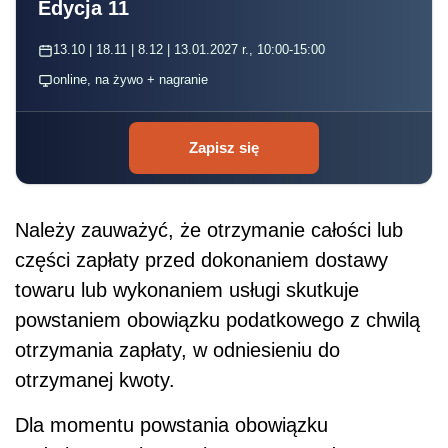
Edycja 11
13.10 | 18.11 | 8.12 | 13.01.2027 r., 10:00-15:00
online, na żywo + nagranie
Zapisz się
Należy zauważyć, że otrzymanie całości lub
części zapłaty przed dokonaniem dostawy
towaru lub wykonaniem usługi skutkuje
powstaniem obowiązku podatkowego z chwilą
otrzymania zapłaty, w odniesieniu do
otrzymanej kwoty.
Dla momentu powstania obowiązku