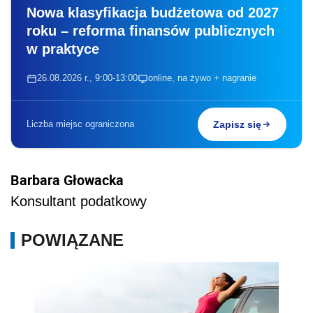
Nowa klasyfikacja budżetowa od 2027
roku – reforma finansów publicznych
w praktyce
26.08.2026 r., 9:00-13:00
online, na żywo + nagranie
Liczba miejsc ograniczona
Zapisz się
Barbara Głowacka
Konsultant podatkowy
POWIĄZANE