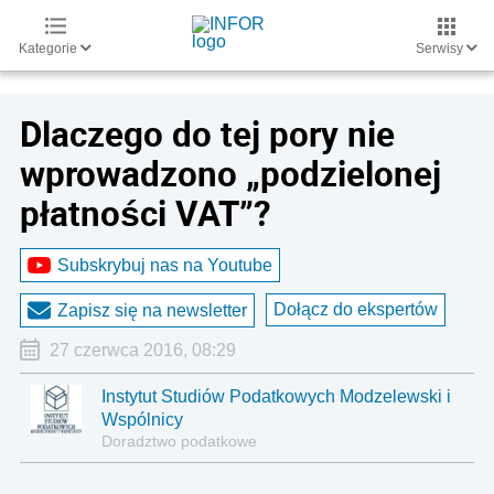
Kategorie
Serwisy
Dlaczego do tej pory nie
wprowadzono „podzielonej
płatności VAT”?
Subskrybuj nas na Youtube
Dołącz do ekspertów
Zapisz się na newsletter
27 czerwca 2016, 08:29
Instytut Studiów Podatkowych Modzelewski i
Wspólnicy
Doradztwo podatkowe