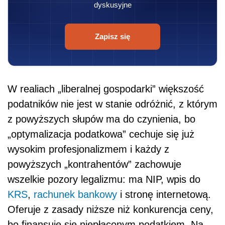
dyskusyjne
Zapisz się
W realiach „liberalnej gospodarki” większość
podatników nie jest w stanie odróżnić, z którym
z powyższych słupów ma do czynienia, bo
„optymalizacja podatkowa” cechuje się już
wysokim profesjonalizmem i każdy z
powyższych „kontrahentów” zachowuje
wszelkie pozory legalizmu: ma NIP, wpis do
KRS
,
rachunek bankowy
i stronę internetową.
Oferuje z zasady niższe niż konkurencja ceny,
bo finansuje się niepłaconym podatkiem. Na