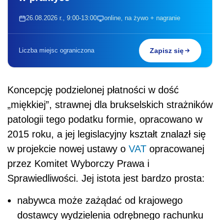
26.08.2026 r., 9:00-13:00
online, na żywo + nagranie
Liczba miejsc ograniczona
Zapisz się
Koncepcję podzielonej płatności w dość
„miękkiej”, strawnej dla brukselskich strażników
patologii tego podatku formie, opracowano w
2015 roku, a jej legislacyjny kształt znalazł się
w projekcie nowej ustawy o
VAT
opracowanej
przez Komitet Wyborczy Prawa i
Sprawiedliwości. Jej istota jest bardzo prosta:
nabywca może zażądać od krajowego
dostawcy wydzielenia odrębnego rachunku