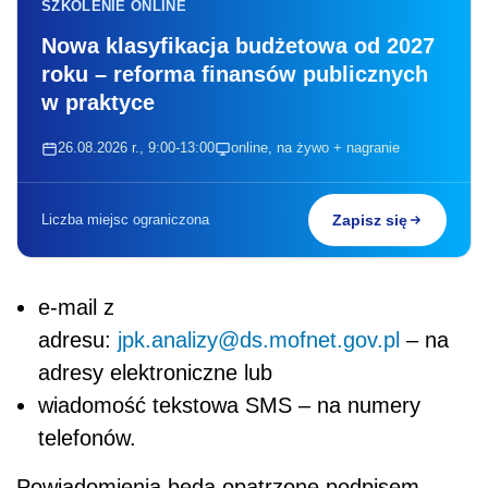
SZKOLENIE ONLINE
Nowa klasyfikacja budżetowa od 2027
roku – reforma finansów publicznych
w praktyce
26.08.2026 r., 9:00-13:00
online, na żywo + nagranie
Liczba miejsc ograniczona
Zapisz się
e-mail z
adresu:
jpk.analizy@ds.mofnet.gov.pl
– na
adresy elektroniczne lub
wiadomość tekstowa SMS – na numery
telefonów.
Powiadomienia będą opatrzone podpisem