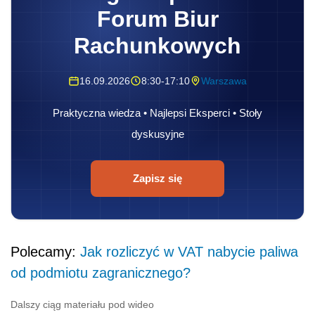
Forum Biur
Rachunkowych
16.09.2026
8:30-17:10
Warszawa
Praktyczna wiedza • Najlepsi Eksperci • Stoły
dyskusyjne
Zapisz się
Polecamy:
Jak rozliczyć w VAT nabycie paliwa
od podmiotu zagranicznego?
Dalszy ciąg materiału pod wideo