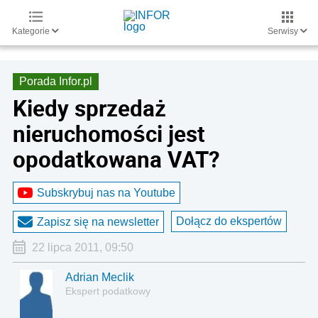
Kategorie
Serwisy
Porada Infor.pl
Kiedy sprzedaż
nieruchomości jest
opodatkowana VAT?
Subskrybuj nas na Youtube
Dołącz do ekspertów
Zapisz się na newsletter
22 lipca 2011, 09:50
Adrian Meclik
Ekspert podatkowy