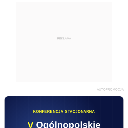
REKLAMA
AUTOPROMOCJA
KONFERENCJA STACJONARNA
V
Ogólnopolskie