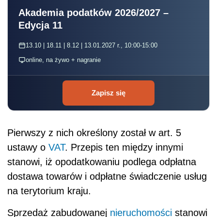
Akademia podatków 2026/2027 –
Edycja 11
13.10 | 18.11 | 8.12 | 13.01.2027 r., 10:00-15:00
online, na żywo + nagranie
Zapisz się
Pierwszy z nich określony został w art. 5
ustawy o
VAT
. Przepis ten między innymi
stanowi, iż opodatkowaniu podlega odpłatna
dostawa towarów i odpłatne świadczenie usług
na terytorium kraju.
Sprzedaż zabudowanej
nieruchomości
stanowi