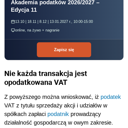
Akademia podatków 2026/2027 –
Edycja 11
13.10 | 18.11 | 8.12 | 13.01.2027 r., 10:00-15:00
online, na żywo + nagranie
Zapisz się
Nie każda transakcja jest
opodatkowana VAT
Z powyższego można wnioskować, iż
podatek
VAT z tytułu sprzedaży akcji i udziałów w
spółkach zapłaci
podatnik
prowadzący
działalność gospodarczą w owym zakresie.