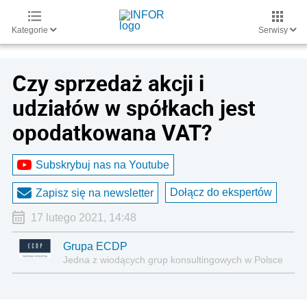
Kategorie
Serwisy
Czy sprzedaż akcji i
udziałów w spółkach jest
opodatkowana VAT?
Subskrybuj nas na Youtube
Dołącz do ekspertów
Zapisz się na newsletter
17 lutego 2021, 14:48
Grupa ECDP
Jedna z wiodących grup konsultingowych w Polsce