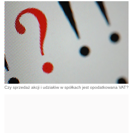
Czy sprzedaż akcji i udziałów w spółkach jest opodatkowana VAT?