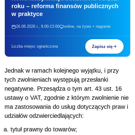
roku – reforma finansów publicznych
w praktyce
26.08.2026 r., 9:00-13:00
online, na żywo + nagranie
Liczba miejsc ograniczona
Zapisz się
Jednak w ramach kolejnego wyjątku, i przy
tych zwolnieniach występują przesłanki
negatywne. Przesądza o tym art. 43 ust. 16
ustawy o VAT, zgodnie z którym zwolnienie nie
ma zastosowania do usług dotyczących praw i
udziałów odzwierciedlających:
tytuł prawny do towarów;