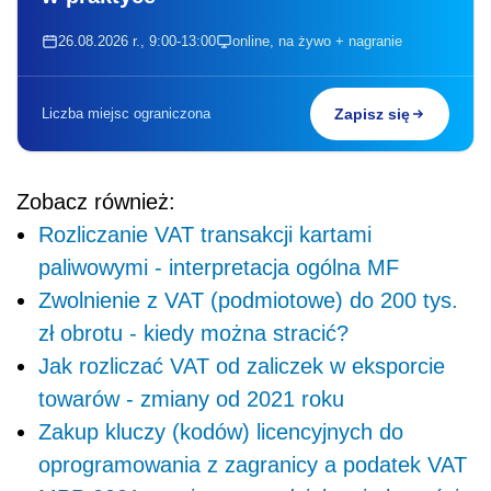
26.08.2026 r., 9:00-13:00
online, na żywo + nagranie
Liczba miejsc ograniczona
Zapisz się
Zobacz również:
Rozliczanie VAT transakcji kartami
paliwowymi - interpretacja ogólna MF
Zwolnienie z VAT (podmiotowe) do 200 tys.
zł obrotu - kiedy można stracić?
Jak rozliczać VAT od zaliczek w eksporcie
towarów - zmiany od 2021 roku
Zakup kluczy (kodów) licencyjnych do
oprogramowania z zagranicy a podatek VAT