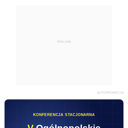
REKLAMA
AUTOPROMOCJA
KONFERENCJA STACJONARNA
V
Ogólnopolskie