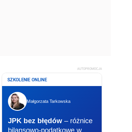
AUTOPROMOCJA
SZKOLENIE ONLINE
Małgorzata Tarkowska
JPK bez błędów
– różnice
bilansowo-podatkowe w