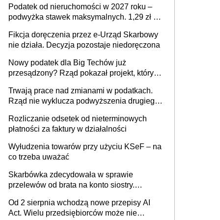
Podatek od nieruchomości w 2027 roku –
podwyżka stawek maksymalnych. 1,29 zł za
1 m2 mieszkania, 36,49 zł za 1 m2
Fikcja doręczenia przez e-Urząd Skarbowy
budynków i lokali związanych z
nie działa. Decyzja pozostaje niedoręczona
prowadzeniem działalności gospodarczej
Nowy podatek dla Big Techów już
przesądzony? Rząd pokazał projekt, który
może zmienić zasady gry w Polsce
Trwają prace nad zmianami w podatkach.
Rząd nie wyklucza podwyższenia drugiego
progu PIT
Rozliczanie odsetek od nieterminowych
płatności za faktury w działalności
Wyłudzenia towarów przy użyciu KSeF – na
co trzeba uważać
Skarbówka zdecydowała w sprawie
przelewów od brata na konto siostry.
Pieniądze z emerytury mamy wyglądały jak
Od 2 sierpnia wchodzą nowe przepisy AI
darowizna, ale podatku jednak nie będzie
Act. Wielu przedsiębiorców może nie