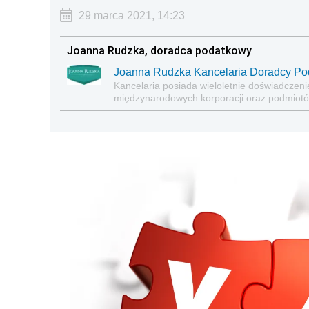
29 marca 2021, 14:23
Joanna Rudzka, doradca podatkowy
Joanna Rudzka Kancelaria Doradcy P
Kancelaria posiada wieloletnie doświadczeni
międzynarodowych korporacji oraz podmiotó