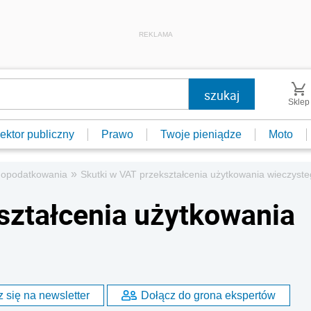
REKLAMA
Sklep
ektor publiczny
Prawo
Twoje pieniądze
Moto
»
 opodatkowania
Skutki w VAT przekształcenia użytkowania wieczyst
ształcenia użytkowania
 się na newsletter
Dołącz do grona ekspertów