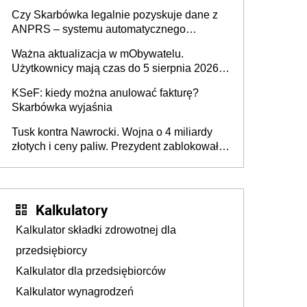
wiedzieć, że dotyczą także ich
Czy Skarbówka legalnie pozyskuje dane z
ANPRS – systemu automatycznego
rozpoznawania tablic rejestracyjnych
Ważna aktualizacja w mObywatelu.
pojazdów z kamer drogowych?
Użytkownicy mają czas do 5 sierpnia 2026
roku
KSeF: kiedy można anulować fakturę?
Skarbówka wyjaśnia
Tusk kontra Nawrocki. Wojna o 4 miliardy
złotych i ceny paliw. Prezydent zablokował
ustawę, premier mówi o „ciosie
wymierzonym we wszystkich polskich
kierowców”
Kalkulatory
Kalkulator składki zdrowotnej dla
przedsiębiorcy
Kalkulator dla przedsiębiorców
Kalkulator wynagrodzeń