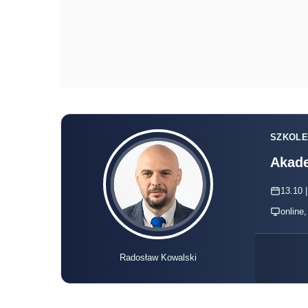
SZKOLE
Akade
13.10 |
online
Radosław Kowalski