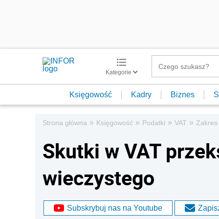
Kategorie
Księgowość
Kadry
Biznes
S
»
»
»
»
Strona główna
Księgowość
Podatki
VAT
Zakres
Skutki w VAT przek
wieczystego
Subskrybuj nas na Youtube
Zapisz