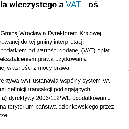
ia wieczystego a
- oś
VAT
 Gminą Wrocław a Dyrektorem Krajowej
owanej do tej gminy interpretacji
 podatkiem od wartości dodanej (VAT) opłat
rzekształceniem prawa użytkowania
ej własności z mocy prawa.
yrektywa VAT ustanawia wspólny system VAT
ej definicji transakcji podlegających
it. a) dyrektywy 2006/112/WE opodatkowaniu
na terytorium państwa członkowskiego przez
rze.