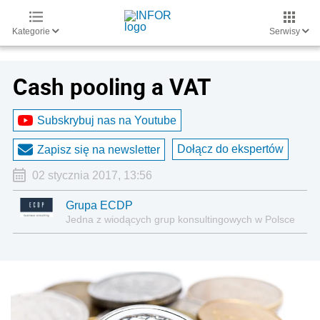
Kategorie
Serwisy
Cash pooling a VAT
Subskrybuj nas na Youtube
Dołącz do ekspertów
Zapisz się na newsletter
02 stycznia 2017, 13:56
Grupa ECDP
Jedna z wiodących grup konsultingowych w Polsce