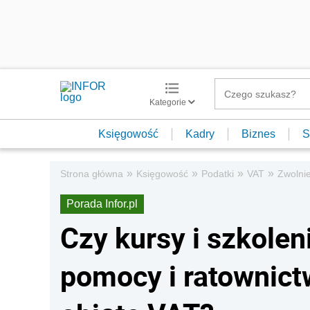
Kategorie
Księgowość
Kadry
Biznes
S
»
»
»
»
Strona główna
Księgowość
Podatki
VAT
Zwolni
Porada Infor.pl
Czy kursy i szkolen
pomocy i ratownic