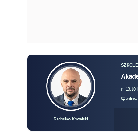
SZKOLE
Akade
13.10 |
online
Radosław Kowalski