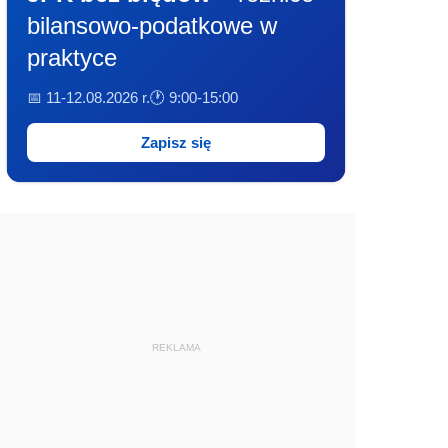
bilansowo-podatkowe w
praktyce
📅 11-12.08.2026 r.
🕐 9:00-15:00
Zapisz się
REKLAMA