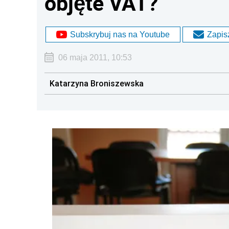
objęte VAT?
Subskrybuj nas na Youtube
Zapisz
06 maja 2011, 10:53
Katarzyna Broniszewska