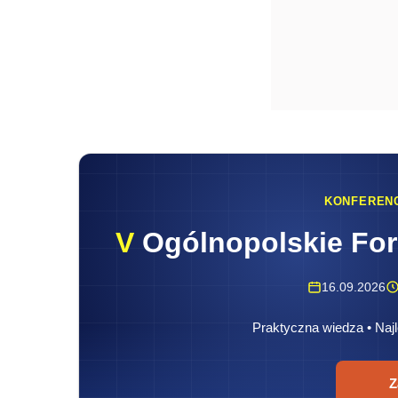
KONFEREN
V
Ogólnopolskie Fo
16.09.2026
Praktyczna wiedza • Najl
Z