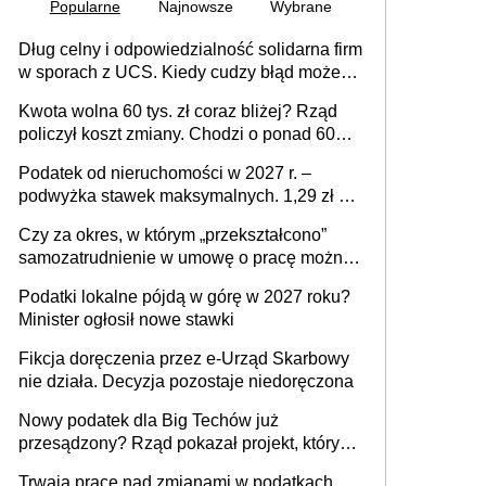
Popularne
Najnowsze
Wybrane
Dług celny i odpowiedzialność solidarna firm
w sporach z UCS. Kiedy cudzy błąd może
stać się Twoim problemem
Kwota wolna 60 tys. zł coraz bliżej? Rząd
policzył koszt zmiany. Chodzi o ponad 60
mld zł
Podatek od nieruchomości w 2027 r. –
podwyżka stawek maksymalnych. 1,29 zł za
1 m2 mieszkania, 36,49 zł za 1 m2
Czy za okres, w którym „przekształcono”
budynków i lokali związanych z
samozatrudnienie w umowę o pracę można
prowadzeniem działalności gospodarczej
wystawić faktury korygujące? Rozwiązanie
Podatki lokalne pójdą w górę w 2027 roku?
umowy cywilnoprawnej jedynym
Minister ogłosił nowe stawki
racjonalnym wyjściem
Fikcja doręczenia przez e-Urząd Skarbowy
nie działa. Decyzja pozostaje niedoręczona
Nowy podatek dla Big Techów już
przesądzony? Rząd pokazał projekt, który
może zmienić zasady gry w Polsce
Trwają prace nad zmianami w podatkach.