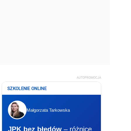
AUTOPROMOCJA
SZKOLENIE ONLINE
Małgorzata Tarkowska
JPK bez błędów
– różnice