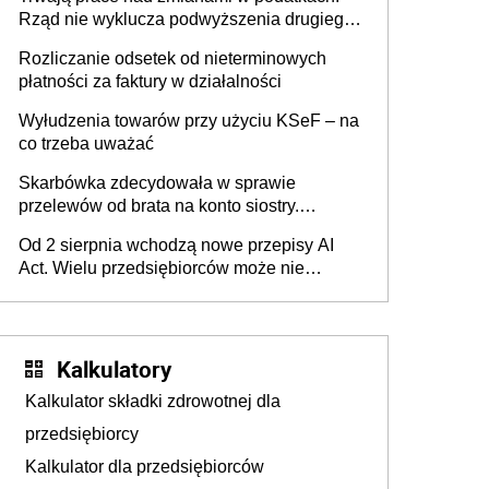
Rząd nie wyklucza podwyższenia drugiego
progu PIT
Rozliczanie odsetek od nieterminowych
płatności za faktury w działalności
Wyłudzenia towarów przy użyciu KSeF – na
co trzeba uważać
Skarbówka zdecydowała w sprawie
przelewów od brata na konto siostry.
Pieniądze z emerytury mamy wyglądały jak
Od 2 sierpnia wchodzą nowe przepisy AI
darowizna, ale podatku jednak nie będzie
Act. Wielu przedsiębiorców może nie
wiedzieć, że dotyczą także ich
Kalkulatory
Kalkulator składki zdrowotnej dla
przedsiębiorcy
Kalkulator dla przedsiębiorców