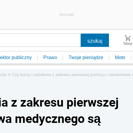
REKLAMA
Sklep
ektor publiczny
Prawo
Twoje pieniądze
Moto
»
enia
Czy kursy i szkolenia z zakresu pierwszej pomocy i ratownictw
ia z zakresu pierwszej
twa medycznego są