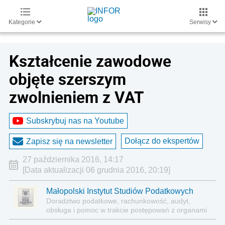
Kategorie
Serwisy
Kształcenie zawodowe
objęte szerszym
zwolnieniem z VAT
Subskrybuj nas na Youtube
Dołącz do ekspertów
Zapisz się na newsletter
27 października 2016, 14:17
[Data aktualizacji 06 grudnia 2016, 20:19]
Małopolski Instytut Studiów Podatkowych
Doradztwo podatkowe, rachunkowość, audyt,
obsługa i pomoc w trakcie postępowań z organami
podatkowymi, ceny transferowe