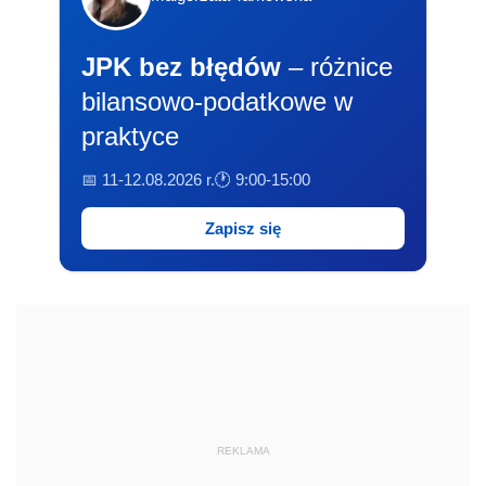
JPK bez błędów
– różnice
bilansowo-podatkowe w
praktyce
📅 11-12.08.2026 r.
🕐 9:00-15:00
Zapisz się
REKLAMA