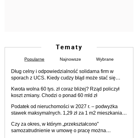
Tematy
Popularne
Najnowsze
Wybrane
Dług celny i odpowiedzialność solidarna firm w
sporach z UCS. Kiedy cudzy błąd może stać się
Twoim problemem
Kwota wolna 60 tys. zł coraz bliżej? Rząd policzył
koszt zmiany. Chodzi o ponad 60 mld zł
Podatek od nieruchomości w 2027 r. – podwyżka
stawek maksymalnych. 1,29 zł za 1 m2 mieszkania,
36,49 zł za 1 m2 budynków i lokali związanych z
Czy za okres, w którym „przekształcono”
prowadzeniem działalności gospodarczej
samozatrudnienie w umowę o pracę można
wystawić faktury korygujące? Rozwiązanie umowy