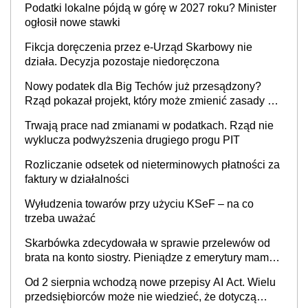
Podatki lokalne pójdą w górę w 2027 roku? Minister
cywilnoprawnej jedynym racjonalnym wyjściem
ogłosił nowe stawki
Fikcja doręczenia przez e-Urząd Skarbowy nie
działa. Decyzja pozostaje niedoręczona
Nowy podatek dla Big Techów już przesądzony?
Rząd pokazał projekt, który może zmienić zasady gry
w Polsce
Trwają prace nad zmianami w podatkach. Rząd nie
wyklucza podwyższenia drugiego progu PIT
Rozliczanie odsetek od nieterminowych płatności za
faktury w działalności
Wyłudzenia towarów przy użyciu KSeF – na co
trzeba uważać
Skarbówka zdecydowała w sprawie przelewów od
brata na konto siostry. Pieniądze z emerytury mamy
wyglądały jak darowizna, ale podatku jednak nie
Od 2 sierpnia wchodzą nowe przepisy AI Act. Wielu
będzie
przedsiębiorców może nie wiedzieć, że dotyczą