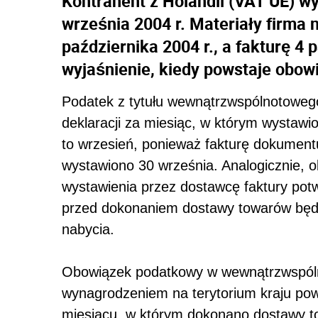
Kontrahent z Holandii (VAT UE) wy
września 2004 r. Materiały firma
października 2004 r., a fakturę 4 
wyjaśnienie, kiedy powstaje obow
Podatek z tytułu wewnątrzwspólnotowego
deklaracji za miesiąc, w którym wystawio
to wrzesień, ponieważ fakturę dokumen
wystawiono 30 września. Analogicznie, 
wystawienia przez dostawcę faktury potw
przed dokonaniem dostawy towarów bę
nabycia.
Obowiązek podatkowy w wewnątrzwspól
wynagrodzeniem na terytorium kraju pow
miesiącu, w którym dokonano dostawy to