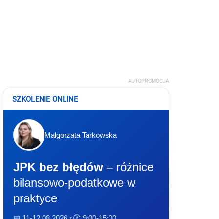
AUTOPROMOCJA
SZKOLENIE ONLINE
Małgorzata Tarkowska
JPK bez błędów
– różnice
bilansowo-podatkowe w
praktyce
📅 11-12.08.2026 r.
🕐 9:00-15:00