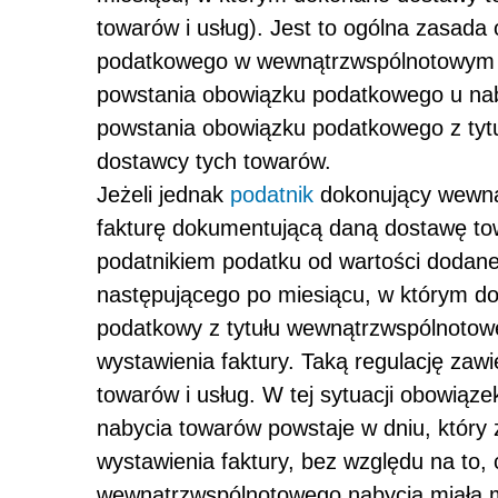
towarów i usług). Jest to ogólna zasad
podatkowego w wewnątrzwspólnotowym n
powstania obowiązku podatkowego u na
powstania obowiązku podatkowego z tyt
dostawcy tych towarów.
Jeżeli jednak
podatnik
dokonujący wewną
fakturę dokumentującą daną dostawę t
podatnikiem podatku od wartości dodane
następującego po miesiącu, w którym d
podatkowy z tytułu wewnątrzwspólnoto
wystawienia faktury. Taką regulację zawi
towarów i usług. W tej sytuacji obowią
nabycia towarów powstaje w dniu, który 
wystawienia faktury, bez względu na to
wewnątrzwspólnotowego nabycia miała mi