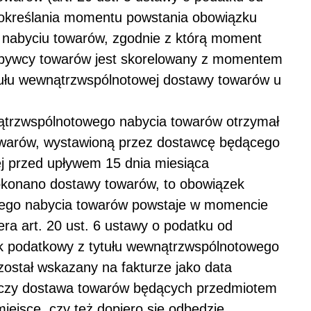
a określania momentu powstania obowiązku
abyciu towarów, zgodnie z którą moment
bywcy towarów jest skorelowany z momentem
ułu wewnątrzwspólnotowej dostawy towarów u
trzwspólnotowego nabycia towarów otrzymał
owarów, wystawioną przez dostawcę będącego
j przed upływem 15 dnia miesiąca
okonano dostawy towarów, to obowiązek
wego nabycia towarów powstaje w momencie
era art. 20 ust. 6 ustawy o podatku od
zek podatkowy z tytułu wewnątrzwspólnotowego
został wskazany na fakturze jako data
, czy dostawa towarów będących przedmiotem
ejsce, czy też dopiero się odbędzie.