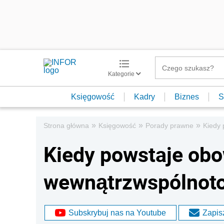
Kategorie
Księgowość
Kadry
Biznes
S
»
»
»
Strona główna
Księgowość
Porady prawne
Kiedy
Kiedy powstaje ob
wewnątrzwspólnot
Subskrybuj nas na Youtube
Zapisz