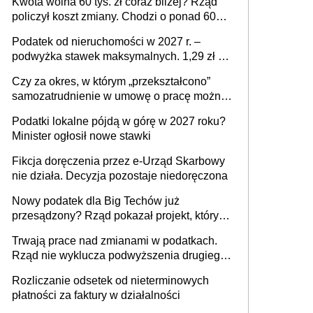
Kwota wolna 60 tys. zł coraz bliżej? Rząd
policzył koszt zmiany. Chodzi o ponad 60
mld zł
Podatek od nieruchomości w 2027 r. –
podwyżka stawek maksymalnych. 1,29 zł za
1 m2 mieszkania, 36,49 zł za 1 m2
Czy za okres, w którym „przekształcono”
budynków i lokali związanych z
samozatrudnienie w umowę o pracę można
prowadzeniem działalności gospodarczej
wystawić faktury korygujące? Rozwiązanie
Podatki lokalne pójdą w górę w 2027 roku?
umowy cywilnoprawnej jedynym
Minister ogłosił nowe stawki
racjonalnym wyjściem
Fikcja doręczenia przez e-Urząd Skarbowy
nie działa. Decyzja pozostaje niedoręczona
Nowy podatek dla Big Techów już
przesądzony? Rząd pokazał projekt, który
może zmienić zasady gry w Polsce
Trwają prace nad zmianami w podatkach.
Rząd nie wyklucza podwyższenia drugiego
progu PIT
Rozliczanie odsetek od nieterminowych
płatności za faktury w działalności