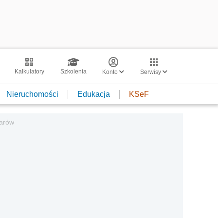
Kalkulatory
Szkolenia
Konto
Serwisy
Nieruchomości
Edukacja
KSeF
warów