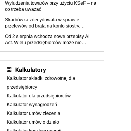
Wyłudzenia towarów przy użyciu KSeF – na
co trzeba uważać
Skarbówka zdecydowała w sprawie
przelewów od brata na konto siostry.
Pieniądze z emerytury mamy wyglądały jak
Od 2 sierpnia wchodzą nowe przepisy AI
darowizna, ale podatku jednak nie będzie
Act. Wielu przedsiębiorców może nie
wiedzieć, że dotyczą także ich
Kalkulatory
Kalkulator składki zdrowotnej dla
przedsiębiorcy
Kalkulator dla przedsiębiorców
Kalkulator wynagrodzeń
Kalkulator umów zlecenia
Kalkulator umów o dzieło
Kalkulator kosztów energii