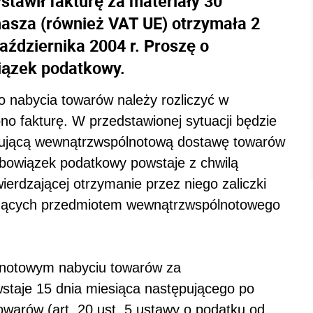
stawił fakturę za materiały 30
 nasza (również VAT UE) otrzymała 2
października 2004 r. Proszę o
iązek podatkowy.
 nabycia towarów należy rozliczyć w
no fakturę. W przedstawionej sytuacji będzie
tującą wewnątrzwspólnotową dostawę towarów
obowiązek podatkowy powstaje z chwilą
ierdzającej otrzymanie przez niego zaliczki
dących przedmiotem wewnątrzwspólnotowego
notowym nabyciu towarów za
staje 15 dnia miesiąca następującego po
warów (art. 20 ust. 5 ustawy o podatku od