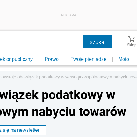
REKLAMA
Sklep
ektor publiczny
Prawo
Twoje pieniądze
Moto
 powstaje obowiązek podatkowy w wewnątrzwspólnotowym nabyciu to
owiązek podatkowy w
owym nabyciu towarów
 się na newsletter