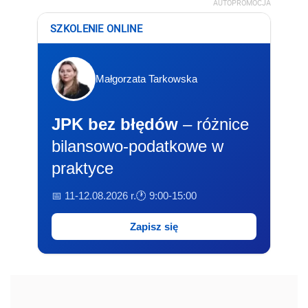
AUTOPROMOCJA
SZKOLENIE ONLINE
Małgorzata Tarkowska
JPK bez błędów
– różnice
bilansowo-podatkowe w
praktyce
📅 11-12.08.2026 r.
🕐 9:00-15:00
Zapisz się