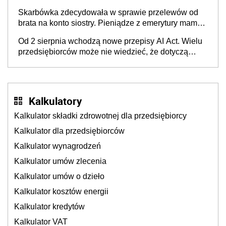
Skarbówka zdecydowała w sprawie przelewów od
brata na konto siostry. Pieniądze z emerytury mamy
wyglądały jak darowizna, ale podatku jednak nie
Od 2 sierpnia wchodzą nowe przepisy AI Act. Wielu
będzie
przedsiębiorców może nie wiedzieć, że dotyczą
także ich
Kalkulatory
Kalkulator składki zdrowotnej dla przedsiębiorcy
Kalkulator dla przedsiębiorców
Kalkulator wynagrodzeń
Kalkulator umów zlecenia
Kalkulator umów o dzieło
Kalkulator kosztów energii
Kalkulator kredytów
Kalkulator VAT