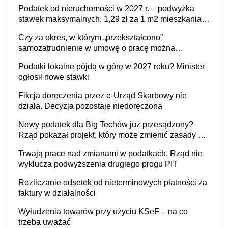
Podatek od nieruchomości w 2027 r. – podwyżka
stawek maksymalnych. 1,29 zł za 1 m2 mieszkania,
36,49 zł za 1 m2 budynków i lokali związanych z
Czy za okres, w którym „przekształcono”
prowadzeniem działalności gospodarczej
samozatrudnienie w umowę o pracę można
wystawić faktury korygujące? Rozwiązanie umowy
Podatki lokalne pójdą w górę w 2027 roku? Minister
cywilnoprawnej jedynym racjonalnym wyjściem
ogłosił nowe stawki
Fikcja doręczenia przez e-Urząd Skarbowy nie
działa. Decyzja pozostaje niedoręczona
Nowy podatek dla Big Techów już przesądzony?
Rząd pokazał projekt, który może zmienić zasady gry
w Polsce
Trwają prace nad zmianami w podatkach. Rząd nie
wyklucza podwyższenia drugiego progu PIT
Rozliczanie odsetek od nieterminowych płatności za
faktury w działalności
Wyłudzenia towarów przy użyciu KSeF – na co
trzeba uważać