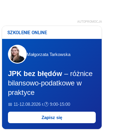
AUTOPROMOCJA
SZKOLENIE ONLINE
Małgorzata Tarkowska
JPK bez błędów
– różnice
bilansowo-podatkowe w
praktyce
📅 11-12.08.2026 r.
🕐 9:00-15:00
Zapisz się