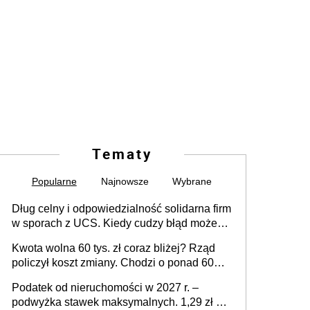
Tematy
Popularne
Najnowsze
Wybrane
Dług celny i odpowiedzialność solidarna firm
w sporach z UCS. Kiedy cudzy błąd może
stać się Twoim problemem
Kwota wolna 60 tys. zł coraz bliżej? Rząd
policzył koszt zmiany. Chodzi o ponad 60
mld zł
Podatek od nieruchomości w 2027 r. –
podwyżka stawek maksymalnych. 1,29 zł za