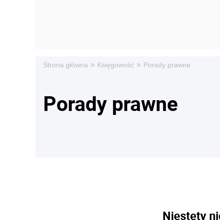
»
»
Strona główna
Księgowość
Porady prawne
Porady prawne
Niestety ni