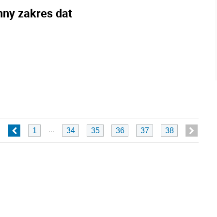
nny zakres dat
...
1
34
35
36
37
38