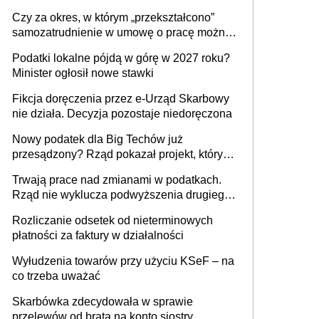
1 m2 mieszkania, 36,49 zł za 1 m2
Czy za okres, w którym „przekształcono”
budynków i lokali związanych z
samozatrudnienie w umowę o pracę można
prowadzeniem działalności gospodarczej
wystawić faktury korygujące? Rozwiązanie
Podatki lokalne pójdą w górę w 2027 roku?
umowy cywilnoprawnej jedynym
Minister ogłosił nowe stawki
racjonalnym wyjściem
Fikcja doręczenia przez e-Urząd Skarbowy
nie działa. Decyzja pozostaje niedoręczona
Nowy podatek dla Big Techów już
przesądzony? Rząd pokazał projekt, który
może zmienić zasady gry w Polsce
Trwają prace nad zmianami w podatkach.
Rząd nie wyklucza podwyższenia drugiego
progu PIT
Rozliczanie odsetek od nieterminowych
płatności za faktury w działalności
Wyłudzenia towarów przy użyciu KSeF – na
co trzeba uważać
Skarbówka zdecydowała w sprawie
przelewów od brata na konto siostry.