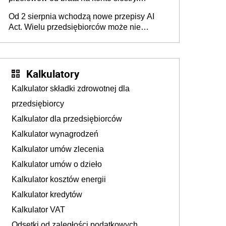
Pieniądze z emerytury mamy wyglądały jak
Od 2 sierpnia wchodzą nowe przepisy AI
darowizna, ale podatku jednak nie będzie
Act. Wielu przedsiębiorców może nie
wiedzieć, że dotyczą także ich
Kalkulatory
Kalkulator składki zdrowotnej dla
przedsiębiorcy
Kalkulator dla przedsiębiorców
Kalkulator wynagrodzeń
Kalkulator umów zlecenia
Kalkulator umów o dzieło
Kalkulator kosztów energii
Kalkulator kredytów
Kalkulator VAT
Odsetki od zaległości podatkowych