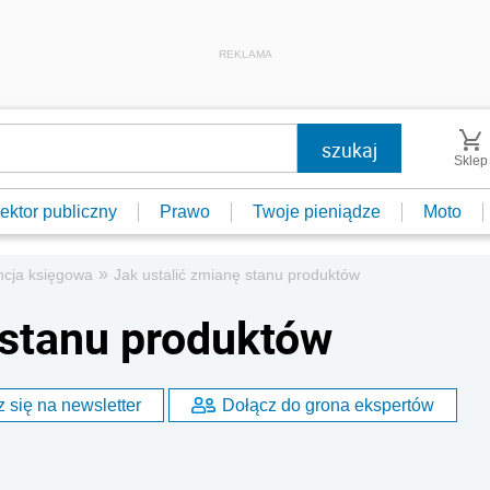
REKLAMA
Sklep
ektor publiczny
Prawo
Twoje pieniądze
Moto
»
ncja księgowa
Jak ustalić zmianę stanu produktów
 stanu produktów
 się na newsletter
Dołącz do grona ekspertów