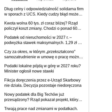
Dług celny i odpowiedzialność solidarna firm
w sporach z UCS. Kiedy cudzy błąd może
stać się Twoim problemem
Kwota wolna 60 tys. zł coraz bliżej? Rząd
policzył koszt zmiany. Chodzi o ponad 60
mld zł
Podatek od nieruchomości w 2027 r. –
podwyżka stawek maksymalnych. 1,29 zł za
1 m2 mieszkania, 36,49 zł za 1 m2
Czy za okres, w którym „przekształcono”
budynków i lokali związanych z
samozatrudnienie w umowę o pracę można
prowadzeniem działalności gospodarczej
wystawić faktury korygujące? Rozwiązanie
Podatki lokalne pójdą w górę w 2027 roku?
umowy cywilnoprawnej jedynym
Minister ogłosił nowe stawki
racjonalnym wyjściem
Fikcja doręczenia przez e-Urząd Skarbowy
nie działa. Decyzja pozostaje niedoręczona
Nowy podatek dla Big Techów już
przesądzony? Rząd pokazał projekt, który
może zmienić zasady gry w Polsce
Trwają prace nad zmianami w podatkach.