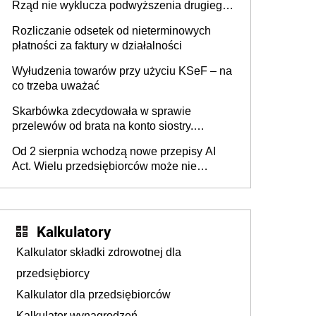
Rząd nie wyklucza podwyższenia drugiego
progu PIT
Rozliczanie odsetek od nieterminowych
płatności za faktury w działalności
Wyłudzenia towarów przy użyciu KSeF – na
co trzeba uważać
Skarbówka zdecydowała w sprawie
przelewów od brata na konto siostry.
Pieniądze z emerytury mamy wyglądały jak
Od 2 sierpnia wchodzą nowe przepisy AI
darowizna, ale podatku jednak nie będzie
Act. Wielu przedsiębiorców może nie
wiedzieć, że dotyczą także ich
Kalkulatory
Kalkulator składki zdrowotnej dla
przedsiębiorcy
Kalkulator dla przedsiębiorców
Kalkulator wynagrodzeń