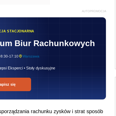
AUTOPROMOCJA
CJA STACJONARNA
rum Biur Rachunkowych
8:30-17:10
Warszawa
epsi Eksperci • Stoły dyskusyjne
apisz się
porządzania rachunku zysków i strat sposób