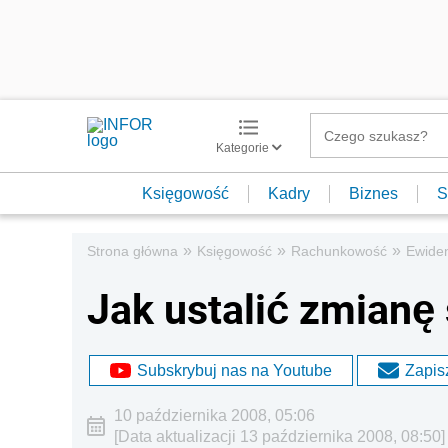
Kategorie
Księgowość
Kadry
Biznes
S
»
»
»
Strona główna
Księgowość
Rachunkowość
Ewide
Jak ustalić zmianę
Subskrybuj nas na Youtube
Zapisz
10 października 2008, 05:06
[Data aktualizacji 13 października 2008, 08:50]