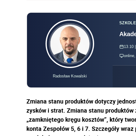
SZKOLE
Akade
13.10 |
online
Radosław Kowalski
Zmiana stanu produktów dotyczy jednost
zysków i strat. Zmiana stanu produktów
„zamkniętego kręgu kosztów”, który twor
konta Zespołów 5, 6 i 7. Szczegóły wraz