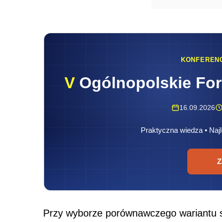
KONFEREN
V
Ogólnopolskie Fo
16.09.2026
Praktyczna wiedza • Najl
Z
Przy wyborze porównawczego wariantu s