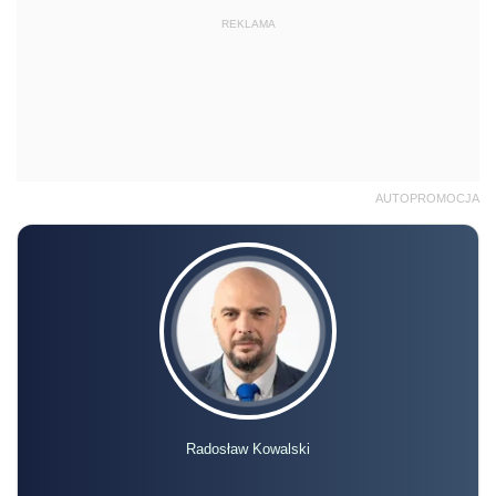
REKLAMA
AUTOPROMOCJA
Radosław Kowalski