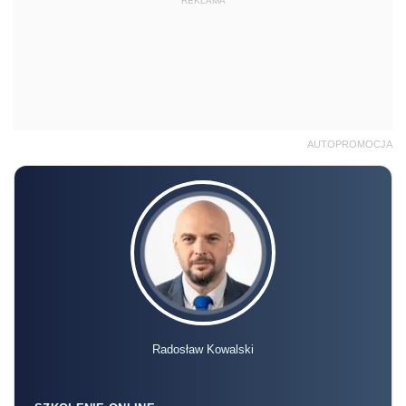
REKLAMA
AUTOPROMOCJA
Radosław Kowalski