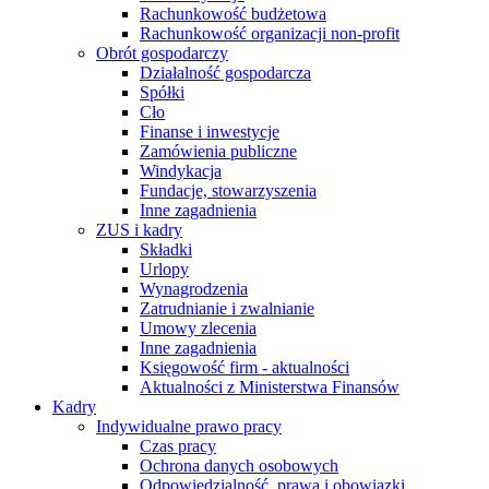
Rachunkowość budżetowa
Rachunkowość organizacji non-profit
Obrót gospodarczy
Działalność gospodarcza
Spółki
Cło
Finanse i inwestycje
Zamówienia publiczne
Windykacja
Fundacje, stowarzyszenia
Inne zagadnienia
ZUS i kadry
Składki
Urlopy
Wynagrodzenia
Zatrudnianie i zwalnianie
Umowy zlecenia
Inne zagadnienia
Księgowość firm - aktualności
Aktualności z Ministerstwa Finansów
Kadry
Indywidualne prawo pracy
Czas pracy
Ochrona danych osobowych
Odpowiedzialność, prawa i obowiązki