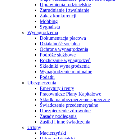
Uprawnienia rodzicielskie
Zatrudnianie i zwalnianie
Zakaz konkurencji
Mobbing
Sygnalista
Wynagrodzenia
Dokumentacja płacowa
Działalność socjalna
Ochrona wynagrodzenia
Podróże służbowe
Rozliczanie wynagrodzeń
Składniki wynagrodzenia
Wynagrodzenie minimalne
Podatki
Ubezpieczenia
Emerytury i renty
Pracownicze Plany Kapitałowe
Składki na ubezpieczenie społeczne
Świadczenie przedemerytalne
Ubezpieczenie zdrowotne
Zasady podlegania
Zasiłki i inne świadczenia
Urlopy
Macierzyński
Urlop rodzicielski