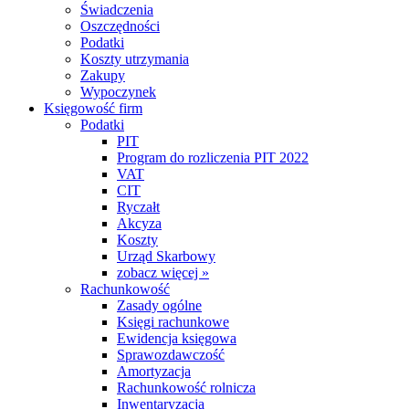
Świadczenia
Oszczędności
Podatki
Koszty utrzymania
Zakupy
Wypoczynek
Księgowość firm
Podatki
PIT
Program do rozliczenia PIT 2022
VAT
CIT
Ryczałt
Akcyza
Koszty
Urząd Skarbowy
zobacz więcej »
Rachunkowość
Zasady ogólne
Księgi rachunkowe
Ewidencja księgowa
Sprawozdawczość
Amortyzacja
Rachunkowość rolnicza
Inwentaryzacja