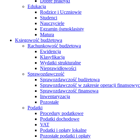
Dobre praktyki
Edukacja
Rodzice i Uczniowie
Studenci
Nauczyciele
Egzamin ósmoklasisty
Matura
Księgowość budżetowa
Rachunkowość budżetowa
Ewidencja
Klasyfikacja
Wydatki strukturalne
Nieprawidłowości
Sprawozdawczość
Sprawozdawczość budżetowa
Sprawozdawczość w zakresie operacji finansowy
Sprawozdawczość finansowa
Inwentaryzacja
Pozostałe
Podatki
Procedury podatkowe
Podatki dochodowe
VAT
Podatki i opłaty lokalne
Pozostałe podatki i opłaty