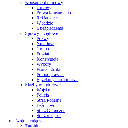
Konsument i umowy
Umowy
Prawa konsumenta
Reklamacje
W sądzie
Ubezpieczenia
Sprawy urzędowe
Pozwy
Notariusz
Gmina
Powiat
Konstytucja
Wybory
Pisma i druki
Pomoc prawna
Egzekucja komornicza
Służby mundurowe
Wojsko
Policja
Straż Pożarna
Leśnictwo
Straż Graniczna
Straż miejska
Twoje pieniądze
Zarobki