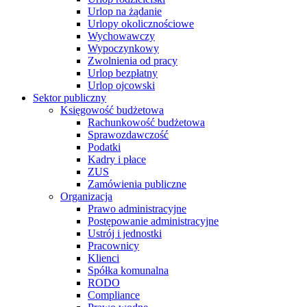
Urlop na żądanie
Urlopy okolicznościowe
Wychowawczy
Wypoczynkowy
Zwolnienia od pracy
Urlop bezpłatny
Urlop ojcowski
Sektor publiczny
Księgowość budżetowa
Rachunkowość budżetowa
Sprawozdawczość
Podatki
Kadry i płace
ZUS
Zamówienia publiczne
Organizacja
Prawo administracyjne
Postępowanie administracyjne
Ustrój i jednostki
Pracownicy
Klienci
Spółka komunalna
RODO
Compliance