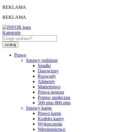
REKLAMA
REKLAMA
Kategorie
Prawo
Sprawy rodzinne
Spadki
Darowizny
Rozwody
Alimenty
Małżeństwo
Prawa seniora
Pomoc społeczna
500 plus 800 plus
Sprawy karne
Prawo karne
Kodeks karny
Wykroczenia
Więziennictwo