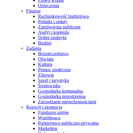
Prawo wodne
Orzeczenia
Finanse
Rachunkowość budżetowa
Podatki i opłaty
Zamówienia publiczne
Audyt i kontrola
Dobre praktyki
Budżet
Zadania
Bezpieczeństwo
Oświata
Kultura
Pomoc społeczna
Zdrowie
Sport i turystyka
Środowisko
Gospodarka komunalna
Gospodarka przestrzenna
Zarządzanie nieruchomościami
Rozwój i promocja
Fundusze unijne
Współpraca
Partnerstwo publiczno-prywatne
Marketing