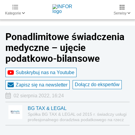
Kategorie
Serwisy
Ponadlimitowe świadczenia
medyczne – ujęcie
podatkowo-bilansowe
Subskrybuj nas na Youtube
Dołącz do ekspertów
Zapisz się na newsletter
02 sierpnia 2022, 16:24
BG TAX & LEGAL
Spółka BG TAX & LEGAL od 2015 r. świadczy usługi
profesjonalnego doradztwa podatkowego na rzecz
średnich i dużych przedsiębiorstw, specjalizując się
w bieżącym doradztwie podatkowym, jak i