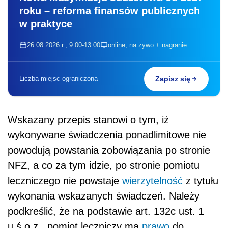
roku – reforma finansów publicznych
w praktyce
26.08.2026 r., 9:00-13:00
online, na żywo + nagranie
Liczba miejsc ograniczona
Zapisz się
Wskazany przepis stanowi o tym, iż
wykonywane świadczenia ponadlimitowe nie
powodują powstania zobowiązania po stronie
NFZ, a co za tym idzie, po stronie pomiotu
leczniczego nie powstaje
wierzytelność
z tytułu
wykonania wskazanych świadczeń. Należy
podkreślić, że na podstawie art. 132c ust. 1
u.ś.o.z., pomiot leczniczy ma
prawo
do