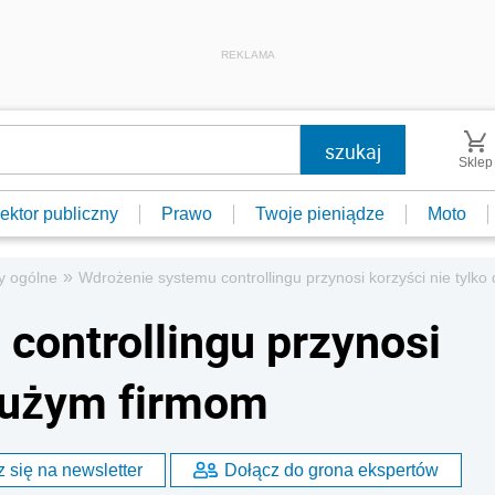
REKLAMA
Sklep
ektor publiczny
Prawo
Twoje pieniądze
Moto
»
y ogólne
Wdrożenie systemu controllingu przynosi korzyści nie tylk
controllingu przynosi
 dużym firmom
 się na newsletter
Dołącz do grona ekspertów