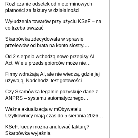
Rozliczanie odsetek od nieterminowych
płatności za faktury w działalności
Wyłudzenia towarów przy użyciu KSeF – na
co trzeba uważać
Skarbówka zdecydowała w sprawie
przelewów od brata na konto siostry.
Pieniądze z emerytury mamy wyglądały jak
Od 2 sierpnia wchodzą nowe przepisy AI
darowizna, ale podatku jednak nie będzie
Act. Wielu przedsiębiorców może nie
wiedzieć, że dotyczą także ich
Firmy wdrażają AI, ale nie wiedzą, gdzie jej
używają. Nadchodzi test gotowości
Czy Skarbówka legalnie pozyskuje dane z
ANPRS – systemu automatycznego
rozpoznawania tablic rejestracyjnych
Ważna aktualizacja w mObywatelu.
pojazdów z kamer drogowych?
Użytkownicy mają czas do 5 sierpnia 2026
roku
KSeF: kiedy można anulować fakturę?
Skarbówka wyjaśnia