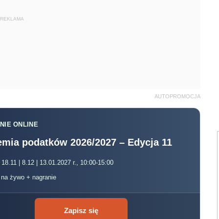
REKLAMA
AUTOPROMOCJA
NIE ONLINE
mia podatków 2026/2027 – Edycja 11
 18.11 | 8.12 | 13.01.2027 r., 10:00-15:00
, na żywo + nagranie
Zapisz się