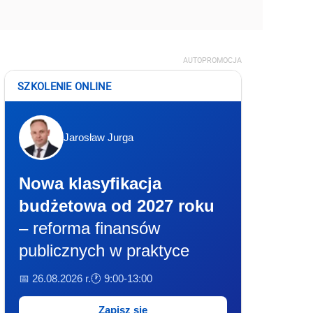
AUTOPROMOCJA
SZKOLENIE ONLINE
Jarosław Jurga
Nowa klasyfikacja
budżetowa od 2027 roku
– reforma finansów
publicznych w praktyce
📅 26.08.2026 r.
🕐 9:00-13:00
Zapisz się