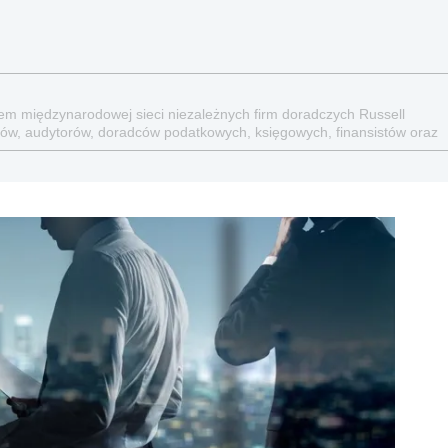
iem międzynarodowej sieci niezależnych firm doradczych Russell
ików, audytorów, doradców podatkowych, księgowych, finansistów oraz
adza klientom w ponad 90 krajach na całym świecie. Grupa posiada
jonalnych doradców.