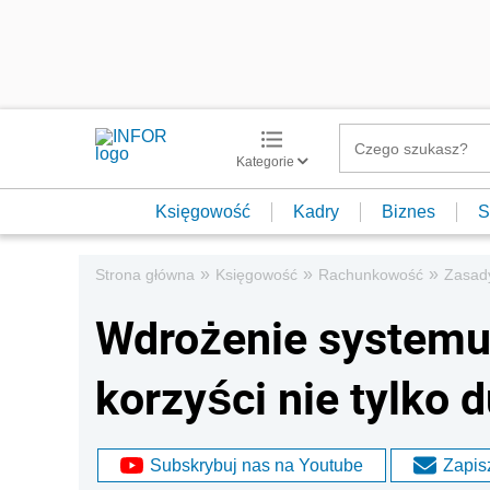
Kategorie
Księgowość
Kadry
Biznes
S
»
»
»
Strona główna
Księgowość
Rachunkowość
Zasad
Wdrożenie systemu 
korzyści nie tylko
Subskrybuj nas na Youtube
Zapisz