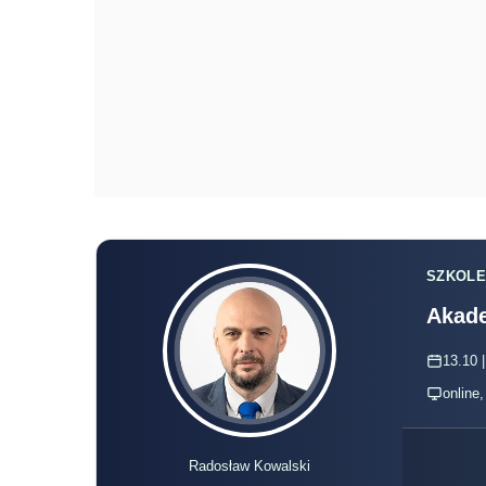
SZKOLE
Akade
13.10 |
online
Radosław Kowalski