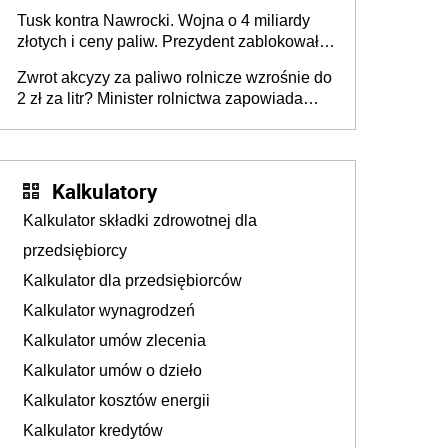
Tusk kontra Nawrocki. Wojna o 4 miliardy
złotych i ceny paliw. Prezydent zablokował
ustawę, premier mówi o „ciosie
Zwrot akcyzy za paliwo rolnicze wzrośnie do
wymierzonym we wszystkich polskich
2 zł za litr? Minister rolnictwa zapowiada
kierowców”
ważne zmiany dla rolników
Kalkulatory
Kalkulator składki zdrowotnej dla
przedsiębiorcy
Kalkulator dla przedsiębiorców
Kalkulator wynagrodzeń
Kalkulator umów zlecenia
Kalkulator umów o dzieło
Kalkulator kosztów energii
Kalkulator kredytów