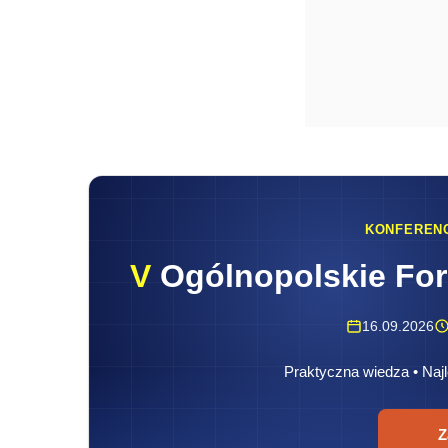
KONFEREN
V
Ogólnopolskie Fo
16.09.2026
Praktyczna wiedza • Najl
Z