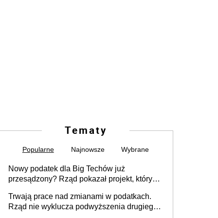
Tematy
Popularne
Najnowsze
Wybrane
Nowy podatek dla Big Techów już
przesądzony? Rząd pokazał projekt, który
może zmienić zasady gry w Polsce
Trwają prace nad zmianami w podatkach.
Rząd nie wyklucza podwyższenia drugiego
progu PIT