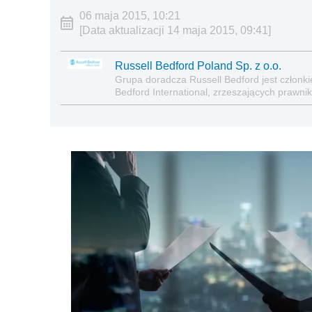
06 maja 2015, 10:21
[Data aktualizacji 14 maja 2015, 09:41]
Russell Bedford Poland Sp. z o.o.
Grupa doradcza Russell Bedford jest członk
Bedford International, zrzeszających prawn
doradców biznesowych. Russell Bedford dor
ponad 290 biur i zatrudnia ok. 7.000 profes