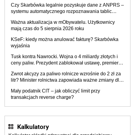
także ich
Czy Skarbówka legalnie pozyskuje dane z ANPRS –
systemu automatycznego rozpoznawania tablic
rejestracyjnych pojazdów z kamer drogowych?
Ważna aktualizacja w mObywatelu. Użytkownicy
mają czas do 5 sierpnia 2026 roku
KSeF: kiedy można anulować fakturę? Skarbówka
wyjaśnia
Tusk kontra Nawrocki. Wojna o 4 miliardy złotych i
ceny paliw. Prezydent zablokował ustawę, premier
mówi o „ciosie wymierzonym we wszystkich polskich
Zwrot akcyzy za paliwo rolnicze wzrośnie do 2 zł za
kierowców”
litr? Minister rolnictwa zapowiada ważne zmiany dla
rolników
Mały podatnik CIT – jak obliczyć limit przy
transakcjach reverse charge?
Kalkulatory