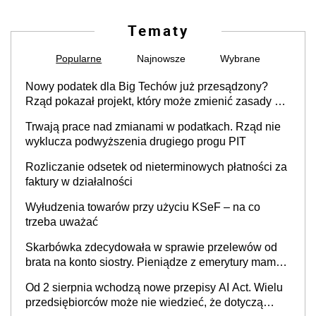
Tematy
Popularne
Najnowsze
Wybrane
Nowy podatek dla Big Techów już przesądzony?
Rząd pokazał projekt, który może zmienić zasady gry
w Polsce
Trwają prace nad zmianami w podatkach. Rząd nie
wyklucza podwyższenia drugiego progu PIT
Rozliczanie odsetek od nieterminowych płatności za
faktury w działalności
Wyłudzenia towarów przy użyciu KSeF – na co
trzeba uważać
Skarbówka zdecydowała w sprawie przelewów od
brata na konto siostry. Pieniądze z emerytury mamy
wyglądały jak darowizna, ale podatku jednak nie
Od 2 sierpnia wchodzą nowe przepisy AI Act. Wielu
będzie
przedsiębiorców może nie wiedzieć, że dotyczą