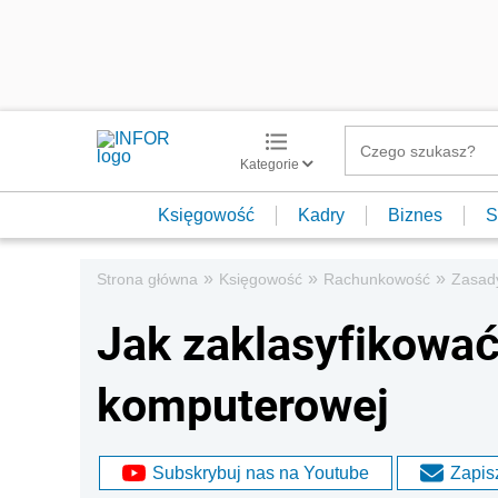
Kategorie
Księgowość
Kadry
Biznes
S
»
»
»
Strona główna
Księgowość
Rachunkowość
Zasad
Jak zaklasyfikować
komputerowej
Subskrybuj nas na Youtube
Zapisz