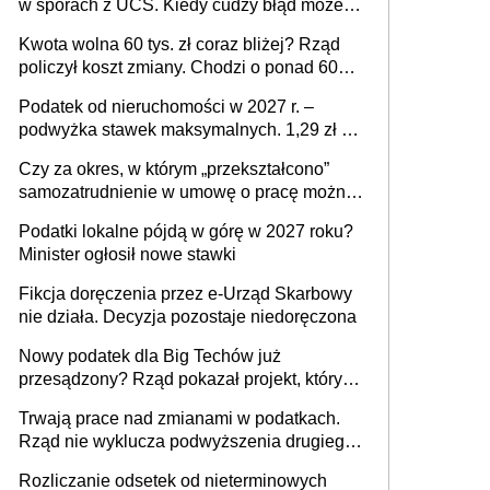
w sporach z UCS. Kiedy cudzy błąd może
stać się Twoim problemem
Kwota wolna 60 tys. zł coraz bliżej? Rząd
policzył koszt zmiany. Chodzi o ponad 60
mld zł
Podatek od nieruchomości w 2027 r. –
podwyżka stawek maksymalnych. 1,29 zł za
1 m2 mieszkania, 36,49 zł za 1 m2
Czy za okres, w którym „przekształcono”
budynków i lokali związanych z
samozatrudnienie w umowę o pracę można
prowadzeniem działalności gospodarczej
wystawić faktury korygujące? Rozwiązanie
Podatki lokalne pójdą w górę w 2027 roku?
umowy cywilnoprawnej jedynym
Minister ogłosił nowe stawki
racjonalnym wyjściem
Fikcja doręczenia przez e-Urząd Skarbowy
nie działa. Decyzja pozostaje niedoręczona
Nowy podatek dla Big Techów już
przesądzony? Rząd pokazał projekt, który
może zmienić zasady gry w Polsce
Trwają prace nad zmianami w podatkach.
Rząd nie wyklucza podwyższenia drugiego
progu PIT
Rozliczanie odsetek od nieterminowych