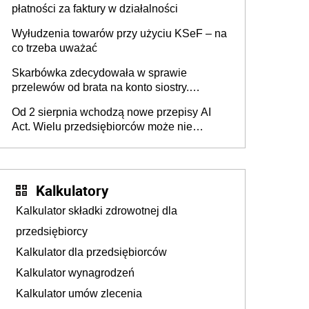
płatności za faktury w działalności
Wyłudzenia towarów przy użyciu KSeF – na
co trzeba uważać
Skarbówka zdecydowała w sprawie
przelewów od brata na konto siostry.
Pieniądze z emerytury mamy wyglądały jak
Od 2 sierpnia wchodzą nowe przepisy AI
darowizna, ale podatku jednak nie będzie
Act. Wielu przedsiębiorców może nie
wiedzieć, że dotyczą także ich
Kalkulatory
Kalkulator składki zdrowotnej dla
przedsiębiorcy
Kalkulator dla przedsiębiorców
Kalkulator wynagrodzeń
Kalkulator umów zlecenia