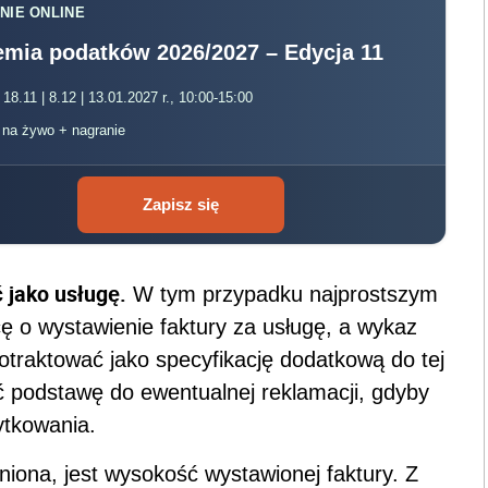
NIE ONLINE
mia podatków 2026/2027 – Edycja 11
 18.11 | 8.12 | 13.01.2027 r., 10:00-15:00
, na żywo + nagranie
Zapisz się
 jako usługę.
W tym przypadku najprostszym
 o wystawienie faktury za usługę, a wykaz
otraktować jako specyfikację dodatkową do tej
ć podstawę do ewentualnej reklamacji, gdyby
ytkowania.
śniona, jest wysokość wystawionej faktury. Z