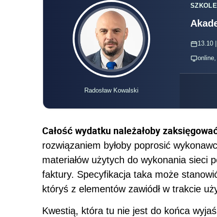
SZKOLE
Akade
13.10 |
online
Radosław Kowalski
Całość wydatku należałoby zaksięgować
rozwiązaniem byłoby poprosić wykonawcę
materiałów użytych do wykonania sieci p
faktury. Specyfikacja taka może stanowi
któryś z elementów zawiódł w trakcie uż
Kwestią, która tu nie jest do końca wyja