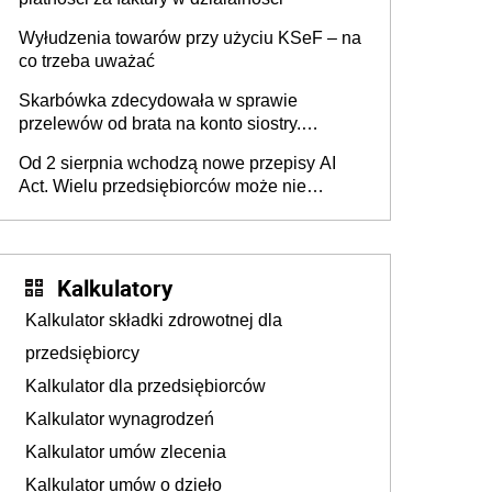
Wyłudzenia towarów przy użyciu KSeF – na
co trzeba uważać
Skarbówka zdecydowała w sprawie
przelewów od brata na konto siostry.
Pieniądze z emerytury mamy wyglądały jak
Od 2 sierpnia wchodzą nowe przepisy AI
darowizna, ale podatku jednak nie będzie
Act. Wielu przedsiębiorców może nie
wiedzieć, że dotyczą także ich
Kalkulatory
Kalkulator składki zdrowotnej dla
przedsiębiorcy
Kalkulator dla przedsiębiorców
Kalkulator wynagrodzeń
Kalkulator umów zlecenia
Kalkulator umów o dzieło