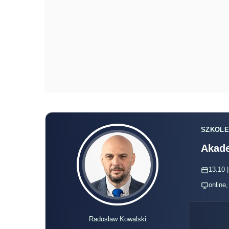
SZKOLE
Akade
13.10 |
online
Radosław Kowalski