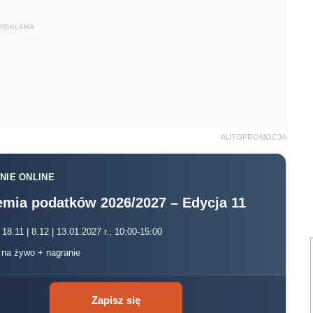
REKLAMA
AUTOPROMOCJA
NIE ONLINE
mia podatków 2026/2027 – Edycja 11
 18.11 | 8.12 | 13.01.2027 r., 10:00-15:00
, na żywo + nagranie
Zapisz się