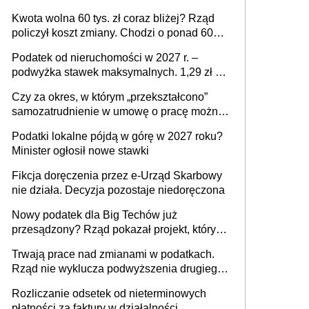
stać się Twoim problemem
Kwota wolna 60 tys. zł coraz bliżej? Rząd
policzył koszt zmiany. Chodzi o ponad 60
mld zł
Podatek od nieruchomości w 2027 r. –
podwyżka stawek maksymalnych. 1,29 zł za
1 m2 mieszkania, 36,49 zł za 1 m2
Czy za okres, w którym „przekształcono”
budynków i lokali związanych z
samozatrudnienie w umowę o pracę można
prowadzeniem działalności gospodarczej
wystawić faktury korygujące? Rozwiązanie
Podatki lokalne pójdą w górę w 2027 roku?
umowy cywilnoprawnej jedynym
Minister ogłosił nowe stawki
racjonalnym wyjściem
Fikcja doręczenia przez e-Urząd Skarbowy
nie działa. Decyzja pozostaje niedoręczona
Nowy podatek dla Big Techów już
przesądzony? Rząd pokazał projekt, który
może zmienić zasady gry w Polsce
Trwają prace nad zmianami w podatkach.
Rząd nie wyklucza podwyższenia drugiego
progu PIT
Rozliczanie odsetek od nieterminowych
płatności za faktury w działalności