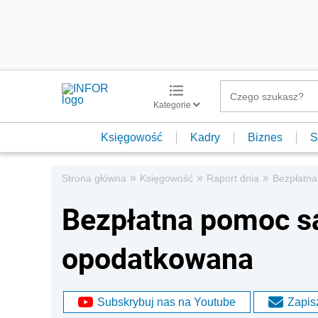
Kategorie
Księgowość
Kadry
Biznes
S
»
»
»
Strona główna
Księgowość
Raport dnia
Bezpłatna
Bezpłatna pomoc są
opodatkowana
Subskrybuj nas na Youtube
Zapisz