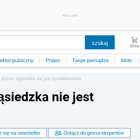
REKLAMA
Sklep
ektor publiczny
Prawo
Twoje pieniądze
Moto
 pomoc sąsiedzka nie jest opodatkowana
siedzka nie jest
 się na newsletter
Dołącz do grona ekspertów