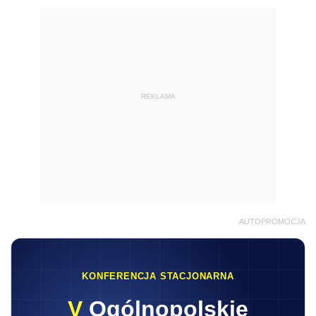
REKLAMA
AUTOPROMOCJA
KONFERENCJA STACJONARNA
V
Ogólnopolskie